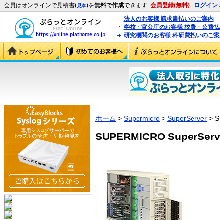
会員はオンラインで見積書(
)を
無料で作成
できます
会員登録(無料)
ログイン
見本
法人のお客様 請求書払いのご案内
学校・官公庁のお客様 校費・公費
研究機関のお客様 科研費払いのご案
ホーム
>
Supermicro
>
SuperServer
> S
SUPERMICRO SuperServe