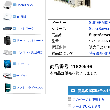
OpenBlocks
IoT関連
メーカー
SUPERMIC
シリーズ
SuperServer
ネットワーク
商品名
SuperServer
サーバ・ストレージ
型番
SYS-7044A-
保証条件
販売日より1
パソコン・周辺機器
返品について
特定商取引
PCパーツ
商品番号
11820546
本商品は販売を終了しました
サプライ
ソフト・ライセンス
このページを印刷する
メールでURLを送る