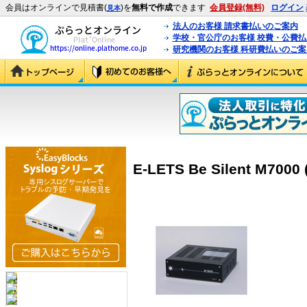
会員はオンラインで見積書(
)を
無料で作成
できます
会員登録(無料)
ログイン
見本
法人のお客様 請求書払いのご案内
学校・官公庁のお客様 校費・公費
研究機関のお客様 科研費払いのご案
E-LETS Be Silent M7000