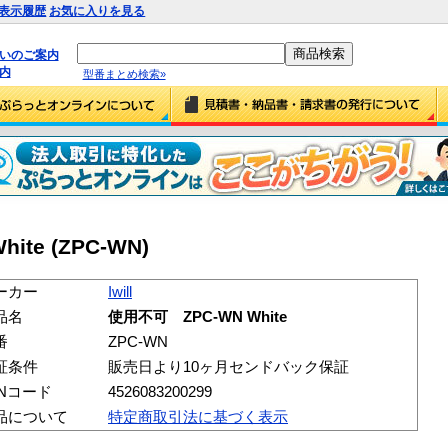
表示履歴
お気に入りを見る
払いのご案内
内
型番まとめ検索»
ite (ZPC-WN)
ーカー
Iwill
品名
使用不可 ZPC-WN White
番
ZPC-WN
証条件
販売日より10ヶ月センドバック保証
ANコード
4526083200299
品について
特定商取引法に基づく表示