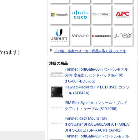
その他、多数のメーカー商品を取り扱ってます
かねます）
注目の商品
Fortinet FortiGate-60Fバンドルモデル
(初年度先出しセンドバック保守付)
(FG-60F-BDL-US)
Hewlett-Packard HP LCD 8500 コンソ
ール (AF642A)
IBM Flex System コンソール・ブレイ
クアウト・ケーブル (81Y5286)
Fortinet Rack Mount Tray
(FortiGate40F/50E/60E/60F/61F/80E/8
0F/FS-108E) (SP-RACKTRAY-02)
Fortinet FortiGate-80F バンドルモデル