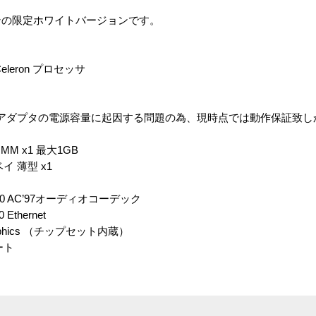
ボーンの限定ホワイトバージョンです。
4/Celeron プロセッサ
アダプタの電源容量に起因する問題の為、現時点では動作保証致し
IMM x1 最大1GB
″ベイ 薄型 x1
650 AC’97オーディオコーデック
 Ethernet
Graphics （チップセット内蔵）
ート