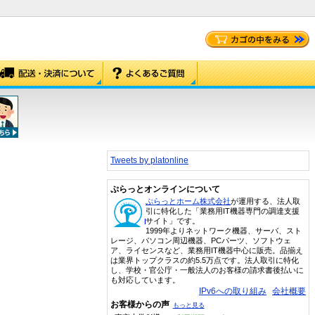
Tweets by platonline
ぷらっとオンラインについて
ぷらっとホーム株式会社
が運用する、法人取
引に特化した「業務用IT機器専門の調達支援
サイト」です。
1999年よりネットワーク機器、サーバ、スト
レージ、パソコン周辺機器、PCパーツ、ソフトウェ
ア、ライセンスなど、業務用IT機器中心に販売。品揃え
は業界トップクラスの約5.5万点です。法人取引に特化
し、学校・官公庁・一般法人のお客様の請求書後払いに
も対応しています。
IPv6への取り組み
会社概要
お客様からの声
もっと見る