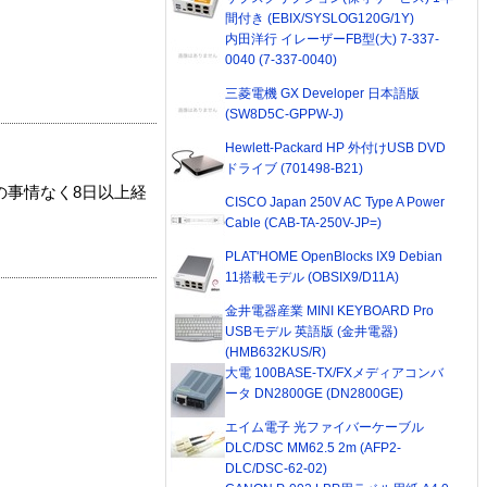
間付き (EBIX/SYSLOG120G/1Y)
内田洋行 イレーザーFB型(大) 7-337-
0040 (7-337-0040)
三菱電機 GX Developer 日本語版
(SW8D5C-GPPW-J)
Hewlett-Packard HP 外付けUSB DVD
ドライブ (701498-B21)
の事情なく8日以上経
CISCO Japan 250V AC Type A Power
Cable (CAB-TA-250V-JP=)
PLAT'HOME OpenBlocks IX9 Debian
11搭載モデル (OBSIX9/D11A)
金井電器産業 MINI KEYBOARD Pro
USBモデル 英語版 (金井電器)
(HMB632KUS/R)
大電 100BASE-TX/FXメディアコンバ
ータ DN2800GE (DN2800GE)
エイム電子 光ファイバーケーブル
DLC/DSC MM62.5 2m (AFP2-
DLC/DSC-62-02)