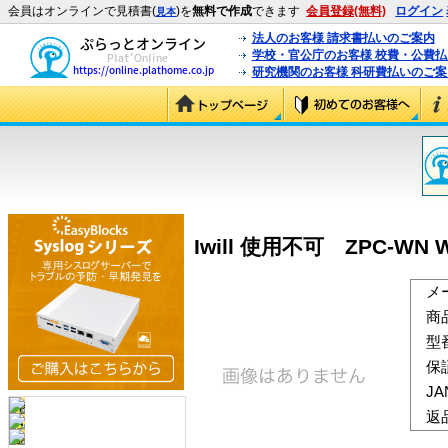
会員はオンラインで見積書(
)を
無料で作成
できます
会員登録(無料)
ログイン
見本
法人のお客様 請求書払いのご案内
学校・官公庁のお客様 校費・公費
研究機関のお客様 科研費払いのご案
Iwill 使用不可 ZPC-WN Wh
メ
商
型
保
J
返