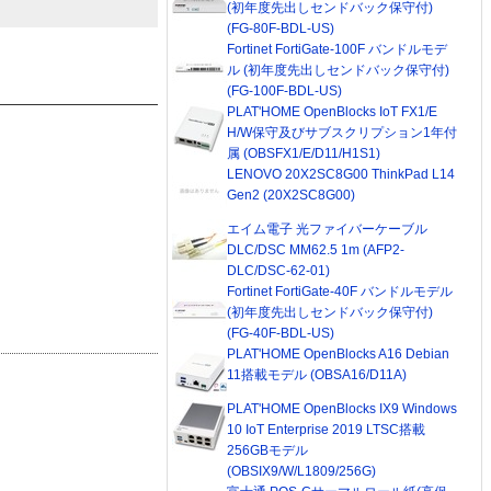
(初年度先出しセンドバック保守付)
(FG-80F-BDL-US)
Fortinet FortiGate-100F バンドルモデ
ル (初年度先出しセンドバック保守付)
(FG-100F-BDL-US)
PLAT'HOME OpenBlocks IoT FX1/E
H/W保守及びサブスクリプション1年付
属 (OBSFX1/E/D11/H1S1)
LENOVO 20X2SC8G00 ThinkPad L14
Gen2 (20X2SC8G00)
エイム電子 光ファイバーケーブル
DLC/DSC MM62.5 1m (AFP2-
DLC/DSC-62-01)
Fortinet FortiGate-40F バンドルモデル
(初年度先出しセンドバック保守付)
(FG-40F-BDL-US)
PLAT'HOME OpenBlocks A16 Debian
11搭載モデル (OBSA16/D11A)
PLAT'HOME OpenBlocks IX9 Windows
10 IoT Enterprise 2019 LTSC搭載
256GBモデル
(OBSIX9/W/L1809/256G)