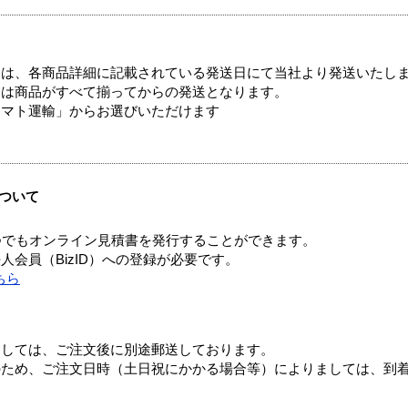
ては、各商品詳細に記載されている発送日にて当社より発送いたし
送は商品がすべて揃ってからの発送となります。
ヤマト運輸」からお選びいただけます
ついて
つでもオンライン見積書を発行することができます。
会員（BizID）への登録が必要です。
ちら
ましては、ご注文後に別途郵送しております。
のため、ご注文日時（土日祝にかかる場合等）によりましては、到