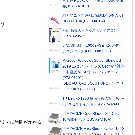
富士通 POS-Cサーマルロール紙(高保
存) (0722410-P)
パナソニック 感熱記録紙B4(6本入り)
UG-0001B4 (UG-0001B4)
ます。
応研 販売大臣 NX スタンドアロン
(OKN-423533)
大電 環境対応 1000BASE-T/X メディ
アコンバータ (DN1800SG2E)
Microsoft Windows Server Standard
2019 16コアライセンス 64bitWin対応
日本語版 5CAL付 DVDパッケージ
(P73-07691)
IDEC AUTO-ID SOLUTIONS バッテリ
ー BP-007 (BP-007)
TP-Link AX1800 壁面埋め込み型 Wi-Fi
6アクセスポイント (EAP615-WALL)
PLAT'HOME OpenBlocks IX9 Debian
10搭載モデル (OBSIX9/D10A)
着までに時間がかかる
PLAT'HOME EasyBlocks Syslog 120G
サブスクリプション(保守サービス) 1年