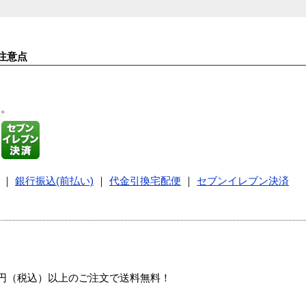
注意点
す。
｜
銀行振込(前払い)
｜
代金引換宅配便
｜
セブンイレブン決済
00円（税込）以上のご注文で送料無料！