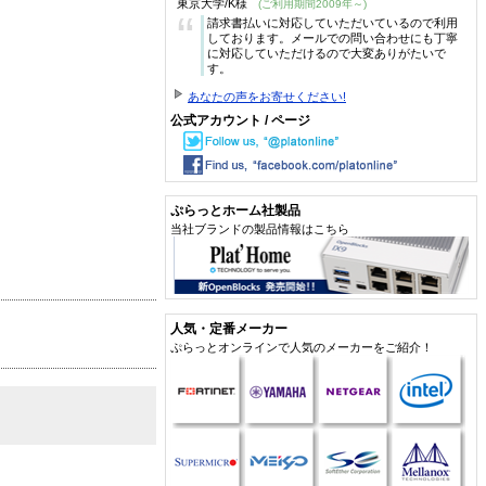
東京大学/K様
(ご利用期間2009年～)
“
請求書払いに対応していただいているので利用
しております。メールでの問い合わせにも丁寧
に対応していただけるので大変ありがたいで
す。
あなたの声をお寄せください!
公式アカウント / ページ
ぷらっとホーム社製品
当社ブランドの製品情報はこちら
人気・定番メーカー
ぷらっとオンラインで人気のメーカーをご紹介！