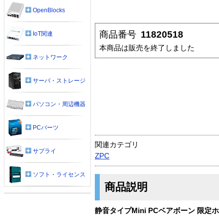
OpenBlocks
商品番号
11820518
IoT関連
本商品は販売を終了しました
ネットワーク
サーバ・ストレージ
パソコン・周辺機器
PCパーツ
関連カテゴリ
サプライ
ZPC
ソフト・ライセンス
商品説明
静音タイプMini PCベアボーン 限