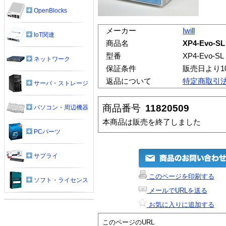
OpenBlocks
メーカー
Iwill
IoT関連
商品名
XP4-Evo-
型番
XP4-Evo-SL
ネットワーク
保証条件
販売日より1
返品について
特定商取引
サーバ・ストレージ
商品番号
11820509
パソコン・周辺機器
本商品は販売を終了しました
PCパーツ
サプライ
このページを印刷する
ソフト・ライセンス
メールでURLを送る
お気に入りに追加する
このページのURL