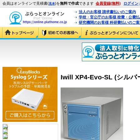
会員はオンラインで見積書(
)を
無料で作成
できます
会員登録(無料)
ログイン
見本
法人のお客様 請求書払いのご案内
学校・官公庁のお客様 校費・公費
研究機関のお客様 科研費払いのご案
Iwill XP4-Evo-SL (シル