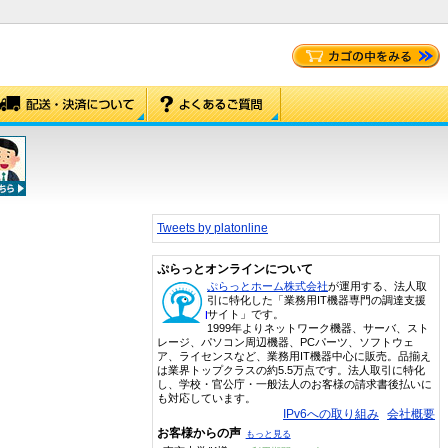
Tweets by platonline
ぷらっとオンラインについて
ぷらっとホーム株式会社
が運用する、法人取
引に特化した「業務用IT機器専門の調達支援
サイト」です。
1999年よりネットワーク機器、サーバ、スト
レージ、パソコン周辺機器、PCパーツ、ソフトウェ
ア、ライセンスなど、業務用IT機器中心に販売。品揃え
は業界トップクラスの約5.5万点です。法人取引に特化
し、学校・官公庁・一般法人のお客様の請求書後払いに
も対応しています。
IPv6への取り組み
会社概要
お客様からの声
もっと見る