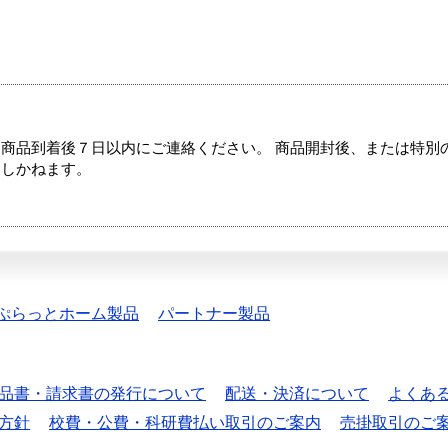
商品到着後７日以内にご連絡ください。 商品開封後、または特別
たしかねます。
ぷらっとホーム製品
パートナー製品
品書・請求書の発行について
配送・決済について
よくあ
方針
校費・公費・科研費払い取引のご案内
売掛取引のご