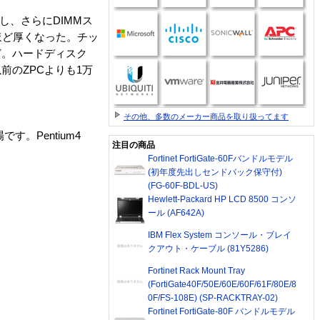
プし、さらにDIMMス
ほど厚くなった。チッ
4など。ハードディスク
以前のZPCよりも1万
その他、多数のメーカー商品を取り扱ってます
。Pentium4
注目の商品
Fortinet FortiGate-60Fバンドルモデル
(初年度先出しセンドバック保守付)
(FG-60F-BDL-US)
Hewlett-Packard HP LCD 8500 コンソ
ール (AF642A)
IBM Flex System コンソール・ブレイ
クアウト・ケーブル (81Y5286)
Fortinet Rack Mount Tray
(FortiGate40F/50E/60E/60F/61F/80E/8
0F/FS-108E) (SP-RACKTRAY-02)
Fortinet FortiGate-80F バンドルモデル