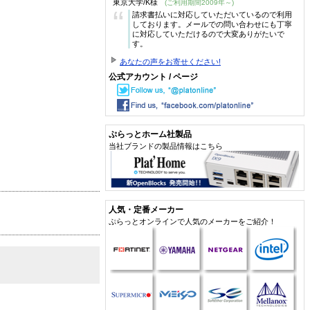
東京大学/K様
(ご利用期間2009年～)
“
請求書払いに対応していただいているので利用
しております。メールでの問い合わせにも丁寧
に対応していただけるので大変ありがたいで
す。
あなたの声をお寄せください!
公式アカウント / ページ
ぷらっとホーム社製品
当社ブランドの製品情報はこちら
人気・定番メーカー
ぷらっとオンラインで人気のメーカーをご紹介！