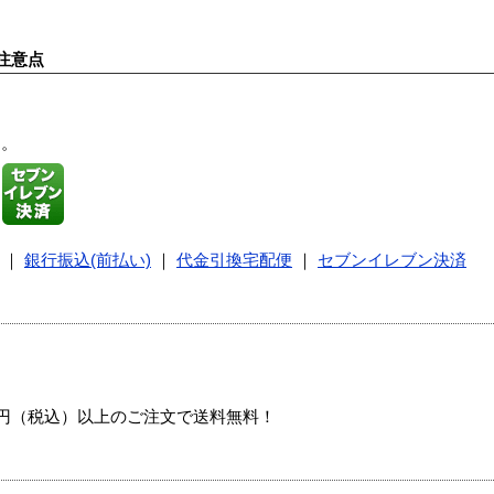
注意点
す。
｜
銀行振込(前払い)
｜
代金引換宅配便
｜
セブンイレブン決済
00円（税込）以上のご注文で送料無料！