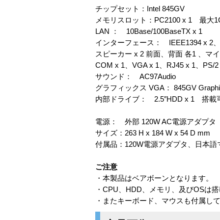
チップセット：Intel 845GV
メモリスロット：PC2100 x 1 最大1GB
LAN ： 10Base/100BaseTX x 1
インターフェース： IEEE1394 x 2、U
スピーカー x 2 前面、背面 各1 、マイ
COM x 1、VGA x 1、RJ45 x 1、PS/2 
サウンド： AC97Audio
グラフィックス VGA： 845GV Graphic C
内部ドライブ： 2.5″HDD x 1 搭載
電源： 外部 120W AC電源アダプタ
サイズ：263 H x 184 W x 54 D mm
付属品：120W電源アダプタ、日本語
ご注意
・本製品はベアボーンとなります。
・CPU、HDD、メモリ、及びOSは
・またキーボード、マウスも付属し