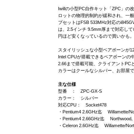
Iwillの小型PC自作キット「ZPC」
ロットの物理的制約が緩和され、一般
プセットはFSB 533MHz対応のi8
は、2.5インチ 9.5mm厚まで対応し
円ほど安くなっているので買いかも
スタイリッシュな小型ベアボーンが1
Intel CPUが搭載できるベアボー
2.66まで搭載可能、クライアントP
カラーはクールなシルバー、お部屋
主な仕様
型番 ： ZPC-GX-S
カラー： シルバー
対応CPU： Socket478
・Pentium4 2.6GHz迄 Willamette/N
・Pentium4 2.66GHz迄 Northwood,
・Celeron 2.6GHz迄 Willamette/Nor