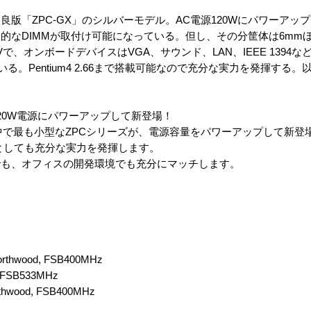
の改良版「ZPC-GX」のシルバーモデル。AC電源120Wにパワーアッ
的なDIMMが取付け可能になっている。但し、その分筐体は6mm
45GVで、オンボードデバイスはVGA、サウンド、LAN、IEEE 139
ている。Pentium4 2.66まで搭載可能なので充分な実力を発揮する。
。
20W電源にパワーアップして新登場！
ンの中で最も小型なZPCシリーズが、電源容量をパワーアップして新登場です
Cとしても充分な実力を発揮します。
でも、オフィスの開発環境でも充分にマッチします。
orthwood, FSB400MHz
 FSB533MHz
thwood, FSB400MHz