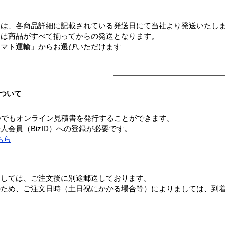
ては、各商品詳細に記載されている発送日にて当社より発送いたし
送は商品がすべて揃ってからの発送となります。
ヤマト運輸」からお選びいただけます
ついて
つでもオンライン見積書を発行することができます。
会員（BizID）への登録が必要です。
ちら
ましては、ご注文後に別途郵送しております。
のため、ご注文日時（土日祝にかかる場合等）によりましては、到