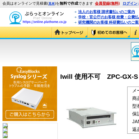
会員はオンラインで見積書(
)を
無料で作成
できます
会員登録(無料)
ログイン
見本
法人のお客様 請求書払いのご案内
学校・官公庁のお客様 校費・公費
研究機関のお客様 科研費払いのご案
Iwill 使用不可 ZPC-GX-S M
メ
商
型
保
J
返