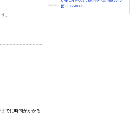
CANON P-002 LBP用ラベル用紙 A4 0
面 (6055A006)
ます。
着までに時間がかかる