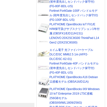
(初年度先出しセンドバック保守付)
(FG-80F-BDL-US)
Fortinet FortiGate-100F バンドルモデ
ル (初年度先出しセンドバック保守付)
(FG-100F-BDL-US)
PLAT'HOME OpenBlocks IoT FX1/E
H/W保守及びサブスクリプション1年付
属 (OBSFX1/E/D11/H1S1)
LENOVO 20X2SC8G00 ThinkPad L14
Gen2 (20X2SC8G00)
エイム電子 光ファイバーケーブル
DLC/DSC MM62.5 1m (AFP2-
DLC/DSC-62-01)
Fortinet FortiGate-40F バンドルモデル
(初年度先出しセンドバック保守付)
(FG-40F-BDL-US)
PLAT'HOME OpenBlocks A16 Debian
11搭載モデル (OBSA16/D11A)
PLAT'HOME OpenBlocks IX9 Windows
10 IoT Enterprise 2019 LTSC搭載
256GBモデル
(OBSIX9/W/L1809/256G)