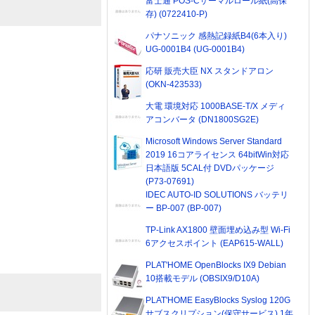
富士通 POS-Cサーマルロール紙(高保
存) (0722410-P)
パナソニック 感熱記録紙B4(6本入り)
UG-0001B4 (UG-0001B4)
応研 販売大臣 NX スタンドアロン
(OKN-423533)
大電 環境対応 1000BASE-T/X メディ
アコンバータ (DN1800SG2E)
Microsoft Windows Server Standard
2019 16コアライセンス 64bitWin対応
日本語版 5CAL付 DVDパッケージ
(P73-07691)
IDEC AUTO-ID SOLUTIONS バッテリ
ー BP-007 (BP-007)
TP-Link AX1800 壁面埋め込み型 Wi-Fi
6アクセスポイント (EAP615-WALL)
PLAT'HOME OpenBlocks IX9 Debian
10搭載モデル (OBSIX9/D10A)
PLAT'HOME EasyBlocks Syslog 120G
サブスクリプション(保守サービス) 1年