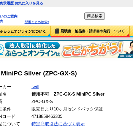
表示履歴
お気に入りを見る
払いのご案内
内
型番まとめ検索»
iniPC Silver (ZPC-GX-S)
ーカー
Iwill
品名
使用不可 ZPC-GX-S MiniPC Silver
番
ZPC-GX-S
証条件
販売日より10ヶ月センドバック保証
ANコード
4718858463309
品について
特定商取引法に基づく表示