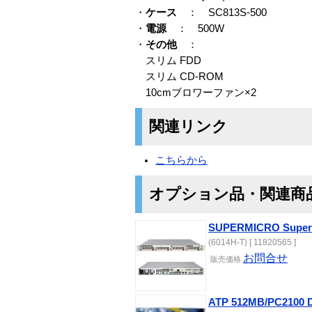
・
ケース
： SC813S-500
・
電源
： 500W
・
その他
：
スリム FDD
スリム CD-ROM
10cmブロワーファン×2
関連リンク
こちらから
オプション品・関連商
SUPERMICRO SuperS
(6014H-T) [ 11820565 ]
お問合せ
販売価格
ATP 512MB/PC2100 