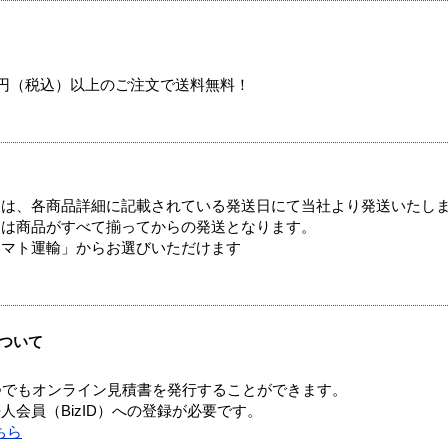
00円（税込）以上のご注文で送料無料！
ては、各商品詳細に記載されている発送日にて当社より発送いたし
送は商品がすべて揃ってからの発送となります。
ヤマト運輸」からお選びいただけます
ついて
つでもオンライン見積書を発行することができます。
会員（BizID）への登録が必要です。
ちら