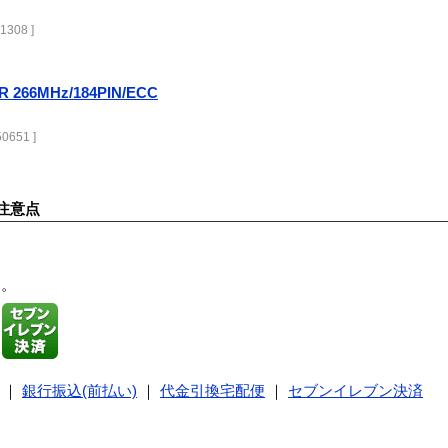
1308 ]
R 266MHz/184PIN/ECC
0651 ]
注意点
す。
｜
銀行振込(前払い)
｜
代金引換宅配便
｜
セブンイレブン決済