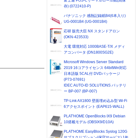
富士通 POS-Cサーマルロール紙(高保
存) (0722410-P)
パナソニック 感熱記録紙B4(6本入り)
UG-0001B4 (UG-0001B4)
応研 販売大臣 NX スタンドアロン
(OKN-423533)
大電 環境対応 1000BASE-T/X メディ
アコンバータ (DN1800SG2E)
Microsoft Windows Server Standard
2019 16コアライセンス 64bitWin対応
日本語版 5CAL付 DVDパッケージ
(P73-07691)
IDEC AUTO-ID SOLUTIONS バッテリ
ー BP-007 (BP-007)
TP-Link AX1800 壁面埋め込み型 Wi-Fi
6アクセスポイント (EAP615-WALL)
PLAT'HOME OpenBlocks IX9 Debian
10搭載モデル (OBSIX9/D10A)
PLAT'HOME EasyBlocks Syslog 120G
サブスクリプション(保守サービス) 1年