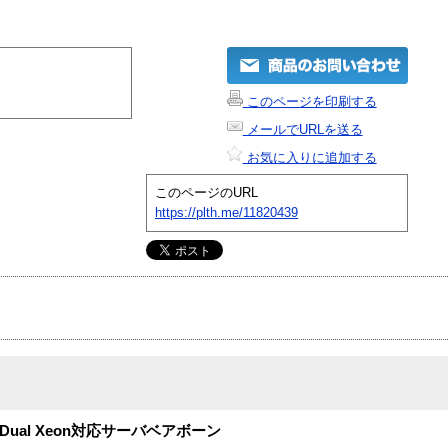
このページを印刷する
メールでURLを送る
お気に入りに追加する
このページのURL
https://plth.me/11820439
なDual Xeon対応サーバベアボーン