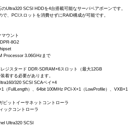
ltra320 SCSI HDDを4台搭載可能なサーバベアボーンです。
ていますので、PCIスロットを消費せずにRAID構成が可能です。
クマウント
DPR-8G2
ipset
M Processor 3.06GHzまで
CCレジスタード DDR-SDRAM×6スロット（最大12GB
する必要があります。
a160/320 SCSI SCAベイ×4
1（FullLength）、64bit 100MHz PCI-X×1（LowProfile）、VXB×1
ル ギガビットイーサネットコントローラ
ラフィックコントローラ
 Ultra320 SCSI