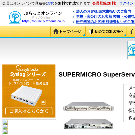
会員はオンラインで見積書(
)を
無料で作成
できます
会員登録(無料)
ログイン
見本
法人のお客様 請求書払いのご案内
学校・官公庁のお客様 校費・公費
研究機関のお客様 科研費払いのご案
SUPERMICRO SuperServe
メ
商
型
保
返