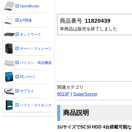
OpenBlocks
商品番号
11820439
IoT関連
本商品は販売を終了しました
ネットワーク
サーバ・ストレージ
パソコン・周辺機器
PCパーツ
関連カテゴリ
サプライ
6013P
|
SuperServer
ソフト・ライセンス
商品説明
1UサイズでSCSI HDD 4台搭載可能