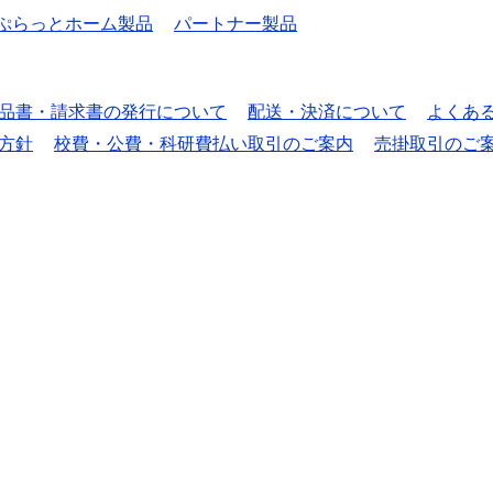
ぷらっとホーム製品
パートナー製品
品書・請求書の発行について
配送・決済について
よくあ
方針
校費・公費・科研費払い取引のご案内
売掛取引のご