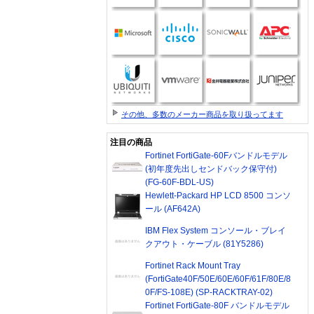
その他、多数のメーカー商品を取り扱ってます
注目の商品
Fortinet FortiGate-60Fバンドルモデル
(初年度先出しセンドバック保守付)
(FG-60F-BDL-US)
Hewlett-Packard HP LCD 8500 コンソ
ール (AF642A)
IBM Flex System コンソール・ブレイ
クアウト・ケーブル (81Y5286)
Fortinet Rack Mount Tray
(FortiGate40F/50E/60E/60F/61F/80E/8
0F/FS-108E) (SP-RACKTRAY-02)
Fortinet FortiGate-80F バンドルモデル