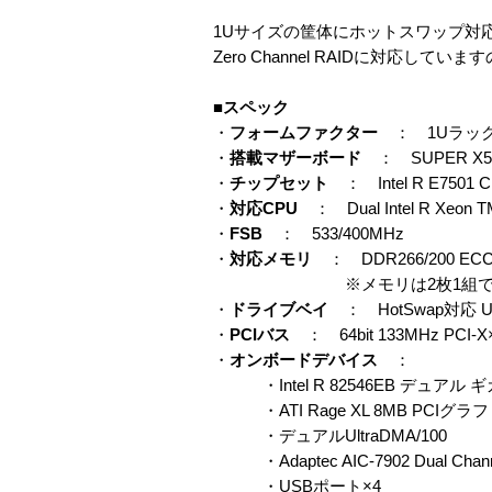
1Uサイズの筐体にホットスワップ対応のU
Zero Channel RAIDに対応し
■スペック
・
フォームファクター
： 1Uラッ
・
搭載マザーボード
： SUPER X5
・
チップセット
： Intel R E7501 Ch
・
対応CPU
： Dual Intel R Xeon T
・
FSB
： 533/400MHz
・
対応メモリ
： DDR266/200 E
※メモリは2枚1組で装着
・
ドライブベイ
： HotSwap対応 Ultr
・
PCIバス
： 64bit 133MHz PCI-X×
・
オンボードデバイス
：
・Intel R 82546EB デュア
・ATI Rage XL 8MB PCIグ
・デュアルUltraDMA/100
・Adaptec AIC-7902 Dual Channel
・USBポート×4