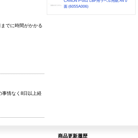
CANON P-002 LBP用ラベル用紙 A4 0
面 (6055A006)
着までに時間がかかる
の事情なく8日以上経
商品更新履歴