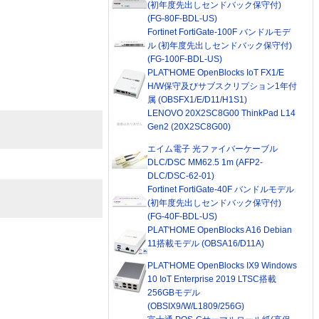
(初年度先出しセンドバック保守付)
(FG-80F-BDL-US)
Fortinet FortiGate-100F バンドルモデ
ル (初年度先出しセンドバック保守付)
(FG-100F-BDL-US)
PLAT'HOME OpenBlocks IoT FX1/E
H/W保守及びサブスクリプション1年付
属 (OBSFX1/E/D11/H1S1)
LENOVO 20X2SC8G00 ThinkPad L14
Gen2 (20X2SC8G00)
エイム電子 光ファイバーケーブル
DLC/DSC MM62.5 1m (AFP2-
DLC/DSC-62-01)
Fortinet FortiGate-40F バンドルモデル
(初年度先出しセンドバック保守付)
(FG-40F-BDL-US)
PLAT'HOME OpenBlocks A16 Debian
11搭載モデル (OBSA16/D11A)
PLAT'HOME OpenBlocks IX9 Windows
10 IoT Enterprise 2019 LTSC搭載
256GBモデル
(OBSIX9/W/L1809/256G)