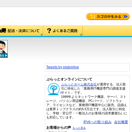
Tweets by platonline
ぷらっとオンラインについて
ぷらっとホーム株式会社
が運用する、法人取
引に特化した「業務用IT機器専門の調達支援
サイト」です。
1999年よりネットワーク機器、サーバ、スト
レージ、パソコン周辺機器、PCパーツ、ソフトウェ
ア、ライセンスなど、業務用IT機器中心に販売。品揃え
は業界トップクラスの約5.5万点です。法人取引に特化
し、学校・官公庁・一般法人のお客様の請求書後払いに
も対応しています。
IPv6への取り組み
会社概要
お客様からの声
もっと見る