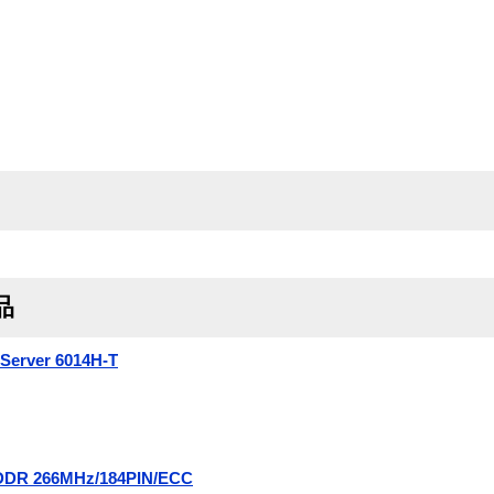
品
erver 6014H-T
DDR 266MHz/184PIN/ECC