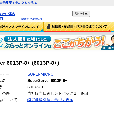
表示履歴
お気に入りを見る
払いのご案内
内
型番まとめ検索»
r 6013P-8+ (6013P-8+)
ーカー
SUPERMICRO
品名
SuperServer 6013P-8+
番
6013P-8+
証条件
当社販売日後センドバック１年保証
品について
特定商取引法に基づく表示