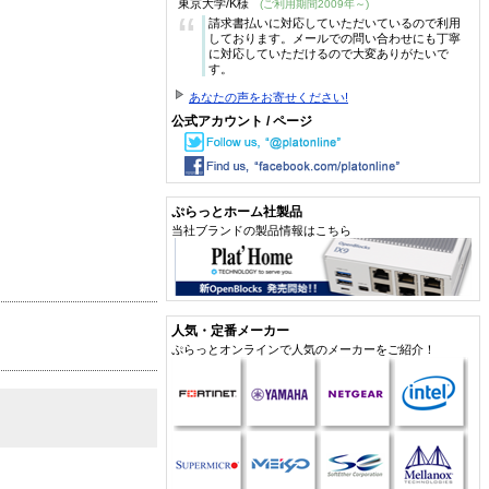
東京大学/K様
(ご利用期間2009年～)
“
請求書払いに対応していただいているので利用
しております。メールでの問い合わせにも丁寧
に対応していただけるので大変ありがたいで
す。
あなたの声をお寄せください!
公式アカウント / ページ
ぷらっとホーム社製品
当社ブランドの製品情報はこちら
人気・定番メーカー
ぷらっとオンラインで人気のメーカーをご紹介！