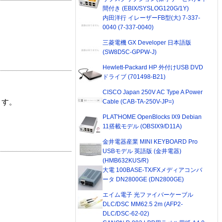
間付き (EBIX/SYSLOG120G/1Y)
内田洋行 イレーザーFB型(大) 7-337-
0040 (7-337-0040)
三菱電機 GX Developer 日本語版
(SW8D5C-GPPW-J)
Hewlett-Packard HP 外付けUSB DVD
ドライブ (701498-B21)
CISCO Japan 250V AC Type A Power
Cable (CAB-TA-250V-JP=)
ます。
PLAT'HOME OpenBlocks IX9 Debian
11搭載モデル (OBSIX9/D11A)
金井電器産業 MINI KEYBOARD Pro
USBモデル 英語版 (金井電器)
(HMB632KUS/R)
大電 100BASE-TX/FXメディアコンバ
ータ DN2800GE (DN2800GE)
エイム電子 光ファイバーケーブル
DLC/DSC MM62.5 2m (AFP2-
DLC/DSC-62-02)