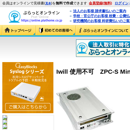
会員はオンラインで見積書(
)を
無料で作成
できます
会員登録(無料)
ログイン
見本
法人のお客様 請求書払いのご案内
学校・官公庁のお客様 校費・公費
研究機関のお客様 科研費払いのご案
Iwill 使用不可 ZPC-S Mini