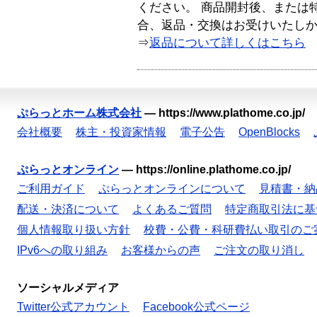
ください。 商品開封後、または
合、返品・交換はお受けいたし
⇒
返品について詳しくはこちら
ぷらっとホーム株式会社
—
https://www.plathome.co.jp/
会社概要
株主・投資家情報
電子公告
OpenBlocks
ぷらっとオンライン
—
https://online.plathome.co.jp/
ご利用ガイド
ぷらっとオンラインについて
見積書・納
配送・決済について
よくあるご質問
特定商取引法に基
個人情報取り扱い方針
校費・公費・科研費払い取引のご
IPv6への取り組み
お客様からの声
ご注文の取り消し
ソーシャルメディア
Twitter公式アカウント
Facebook公式ページ