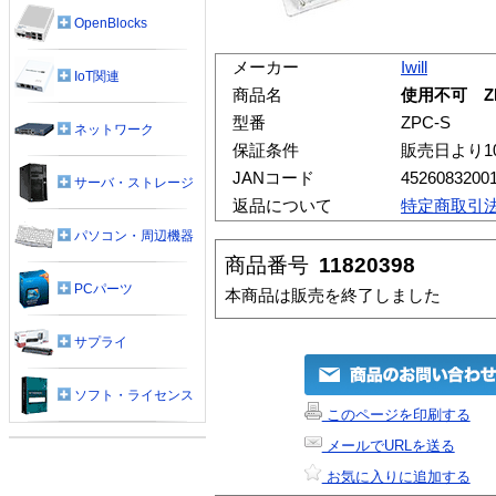
OpenBlocks
メーカー
Iwill
IoT関連
商品名
使用不可 ZPC-
型番
ZPC-S
ネットワーク
保証条件
販売日より1
JANコード
4526083200
サーバ・ストレージ
返品について
特定商取引
パソコン・周辺機器
商品番号
11820398
PCパーツ
本商品は販売を終了しました
サプライ
ソフト・ライセンス
このページを印刷する
メールでURLを送る
お気に入りに追加する