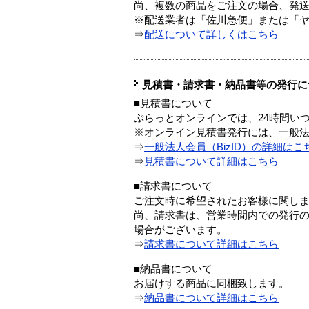
尚、複数の商品をご注文の場合、発
※配送業者は「佐川急便」または「
⇒
配送について詳しくはこちら
見積書・請求書・納品書等の発行に
■見積書について
ぷらっとオンラインでは、24時間い
※オンライン見積書発行には、一般法人
⇒
一般法人会員（BizID）の詳細はこ
⇒
見積書について詳細はこちら
■請求書について
ご注文時に希望されたお客様に関し
尚、請求書は、営業時間内での発行
場合がございます。
⇒
請求書について詳細はこちら
■納品書について
お届けする商品に同梱致します。
⇒
納品書について詳細はこちら