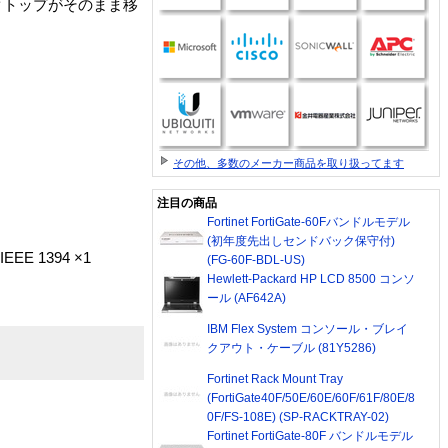
デスクトップがそのまま移
その他、多数のメーカー商品を取り扱ってます
注目の商品
Fortinet FortiGate-60Fバンドルモデル
(初年度先出しセンドバック保守付)
IEEE 1394 ×1
(FG-60F-BDL-US)
Hewlett-Packard HP LCD 8500 コンソ
ール (AF642A)
IBM Flex System コンソール・ブレイ
クアウト・ケーブル (81Y5286)
Fortinet Rack Mount Tray
(FortiGate40F/50E/60E/60F/61F/80E/8
0F/FS-108E) (SP-RACKTRAY-02)
Fortinet FortiGate-80F バンドルモデル