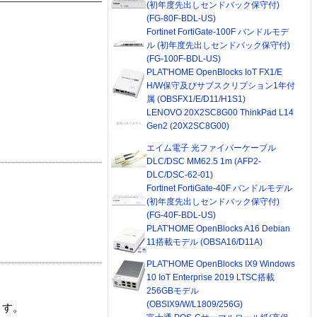
(初年度先出しセンドバック保守付)
(FG-80F-BDL-US)
Fortinet FortiGate-100F バンドルモデ
ル (初年度先出しセンドバック保守付)
(FG-100F-BDL-US)
PLAT'HOME OpenBlocks IoT FX1/E
H/W保守及びサブスクリプション1年付
属 (OBSFX1/E/D11/H1S1)
LENOVO 20X2SC8G00 ThinkPad L14
Gen2 (20X2SC8G00)
エイム電子 光ファイバーケーブル
DLC/DSC MM62.5 1m (AFP2-
DLC/DSC-62-01)
Fortinet FortiGate-40F バンドルモデル
(初年度先出しセンドバック保守付)
(FG-40F-BDL-US)
PLAT'HOME OpenBlocks A16 Debian
11搭載モデル (OBSA16/D11A)
PLAT'HOME OpenBlocks IX9 Windows
10 IoT Enterprise 2019 LTSC搭載
256GBモデル
(OBSIX9/W/L1809/256G)
ます。