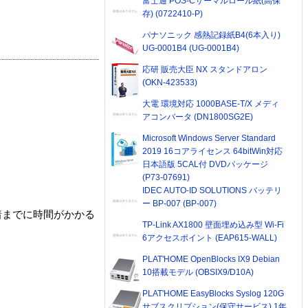
富士通 POS-Cサーマルロール紙(高保
存) (0722410-P)
パナソニック 感熱記録紙B4(6本入り)
UG-0001B4 (UG-0001B4)
応研 販売大臣 NX スタンドアロン
(OKN-423533)
大電 環境対応 1000BASE-T/X メディ
アコンバータ (DN1800SG2E)
Microsoft Windows Server Standard
2019 16コアライセンス 64bitWin対応
日本語版 5CAL付 DVDパッケージ
(P73-07691)
IDEC AUTO-ID SOLUTIONS バッテリ
ー BP-007 (BP-007)
着までに時間がかかる
TP-Link AX1800 壁面埋め込み型 Wi-Fi
6アクセスポイント (EAP615-WALL)
PLAT'HOME OpenBlocks IX9 Debian
10搭載モデル (OBSIX9/D10A)
PLAT'HOME EasyBlocks Syslog 120G
サブスクリプション(保守サービス) 1年