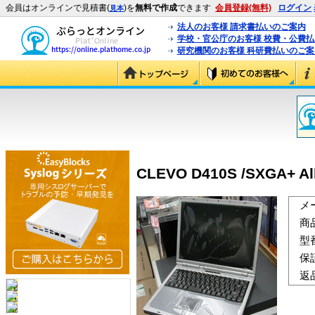
会員はオンラインで見積書(
)を
無料で作成
できます
会員登録(無料)
ログイン
見本
法人のお客様 請求書払いのご案内
学校・官公庁のお客様 校費・公費
研究機関のお客様 科研費払いのご案
CLEVO D410S /SXGA+ All
メ
商
型
保
返