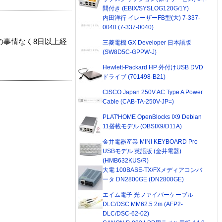
間付き (EBIX/SYSLOG120G/1Y)
内田洋行 イレーザーFB型(大) 7-337-
0040 (7-337-0040)
の事情なく8日以上経
三菱電機 GX Developer 日本語版
(SW8D5C-GPPW-J)
Hewlett-Packard HP 外付けUSB DVD
ドライブ (701498-B21)
CISCO Japan 250V AC Type A Power
Cable (CAB-TA-250V-JP=)
PLAT'HOME OpenBlocks IX9 Debian
11搭載モデル (OBSIX9/D11A)
金井電器産業 MINI KEYBOARD Pro
USBモデル 英語版 (金井電器)
(HMB632KUS/R)
大電 100BASE-TX/FXメディアコンバ
ータ DN2800GE (DN2800GE)
エイム電子 光ファイバーケーブル
DLC/DSC MM62.5 2m (AFP2-
DLC/DSC-62-02)