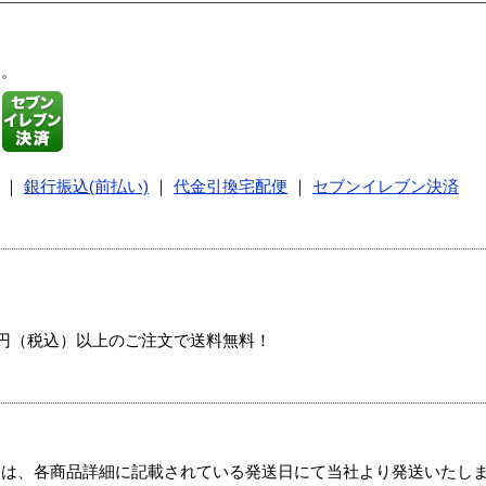
す。
｜
銀行振込(前払い)
｜
代金引換宅配便
｜
セブンイレブン決済
00円（税込）以上のご注文で送料無料！
ては、各商品詳細に記載されている発送日にて当社より発送いたし