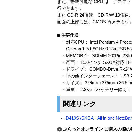
また、搭載可能な CPU は、デスクトッ
行できます。
また CD-R 24倍速、CD-R/W 10倍速
画面の上部には、CMOS カメラも付い
■ 主要仕様
・対応CPU： Intel Pentium 4 Proces
Celeron 1.7/1.8GHz 0.13u,FSB
・MEMORY： SDIMM 200Pin 2S
・画面： 15.0インチ SXGA対応 T
・ドライブ： COMBO-Drive Rx24/Wx
・その他インターフェース： USB 2.0 ×3 / Buil
・サイズ： 329mmx275mmx36.5m
・重量： 2.8Kg（バッテリー除く）
関連リンク
D410S /SXGA+ All in one NoteBar
ぷらっとオンライン ご購入の際の