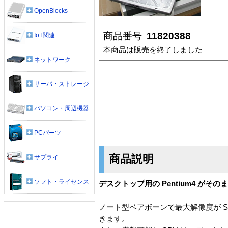
OpenBlocks
商品番号
11820388
IoT関連
本商品は販売を終了しました
ネットワーク
サーバ・ストレージ
パソコン・周辺機器
PCパーツ
商品説明
サプライ
ソフト・ライセンス
デスクトップ用の Pentium4 が
ノート型ベアボーンで最大解像度が SX
きます。