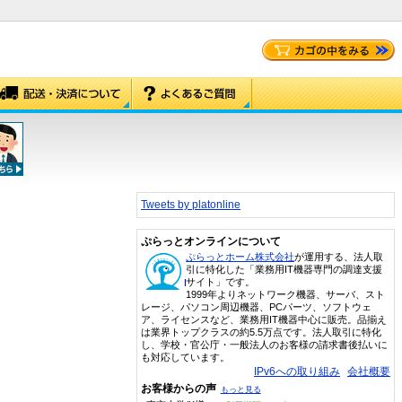
Tweets by platonline
ぷらっとオンラインについて
ぷらっとホーム株式会社
が運用する、法人取
引に特化した「業務用IT機器専門の調達支援
サイト」です。
1999年よりネットワーク機器、サーバ、スト
レージ、パソコン周辺機器、PCパーツ、ソフトウェ
ア、ライセンスなど、業務用IT機器中心に販売。品揃え
は業界トップクラスの約5.5万点です。法人取引に特化
し、学校・官公庁・一般法人のお客様の請求書後払いに
も対応しています。
IPv6への取り組み
会社概要
お客様からの声
もっと見る