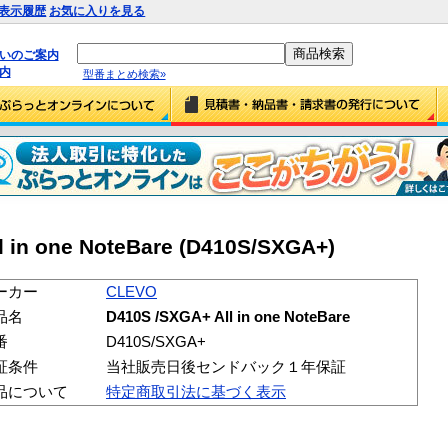
表示履歴
お気に入りを見る
払いのご案内
内
型番まとめ検索»
 in one NoteBare (D410S/SXGA+)
ーカー
CLEVO
品名
D410S /SXGA+ All in one NoteBare
番
D410S/SXGA+
証条件
当社販売日後センドバック１年保証
品について
特定商取引法に基づく表示