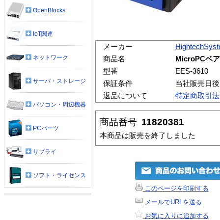
OpenBlocks
IoT関連
メーカー
HightechSys
ネットワーク
商品名
MicroPCベ
型番
EES-3610
サーバ・ストレージ
保証条件
当社販売日後
返品について
特定商取引法
パソコン・周辺機器
商品番号
11820381
PCパーツ
本商品は販売を終了しました
サプライ
ソフト・ライセンス
このページを印刷する
メールでURLを送る
お気に入りに追加する