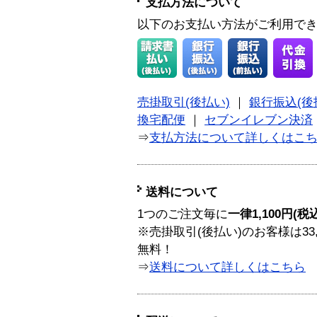
支払方法について
以下のお支払い方法がご利用で
売掛取引(後払い)
｜
銀行振込(後
換宅配便
｜
セブンイレブン決済
⇒
支払方法について詳しくはこ
送料について
1つのご注文毎に
一律1,100円(税
※売掛取引(後払い)のお客様は33
無料！
⇒
送料について詳しくはこちら