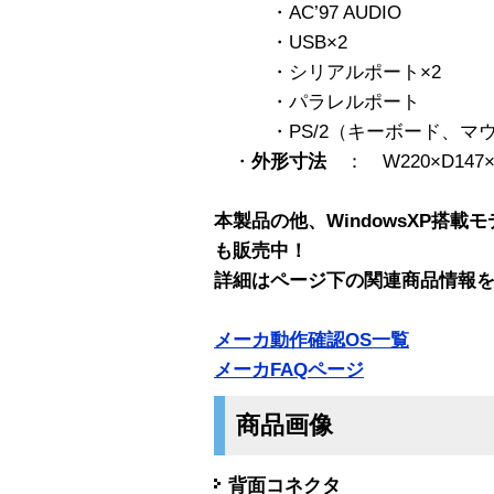
・AC’97 AUDIO
・USB×2
・シリアルポート×2
・パラレルポート
・PS/2（キーボード、マウ
・
外形寸法
： W220×D147×
本製品の他、WindowsXP搭載
も販売中！
詳細はページ下の関連商品情報
メーカ動作確認OS一覧
メーカFAQページ
商品画像
背面コネクタ