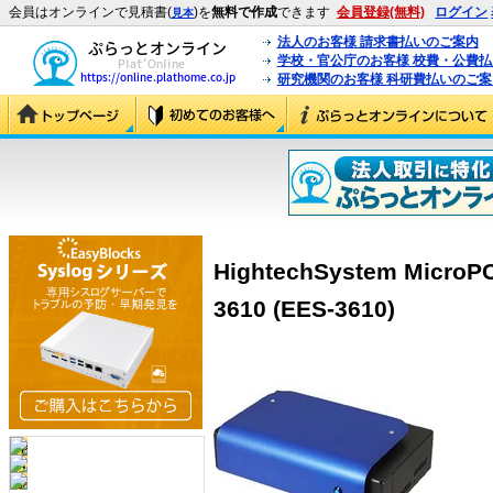
会員はオンラインで見積書(
)を
無料で作成
できます
会員登録(無料)
ログイン
見本
法人のお客様 請求書払いのご案内
学校・官公庁のお客様 校費・公費
研究機関のお客様 科研費払いのご案
HightechSystem Mic
3610 (EES-3610)