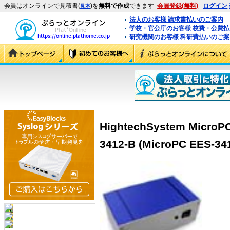
会員はオンラインで見積書(
)を
無料で作成
できます
会員登録(無料)
ログイン
見本
法人のお客様 請求書払いのご案内
学校・官公庁のお客様 校費・公費
研究機関のお客様 科研費払いのご案
HightechSystem Mic
3412-B (MicroPC EES-34