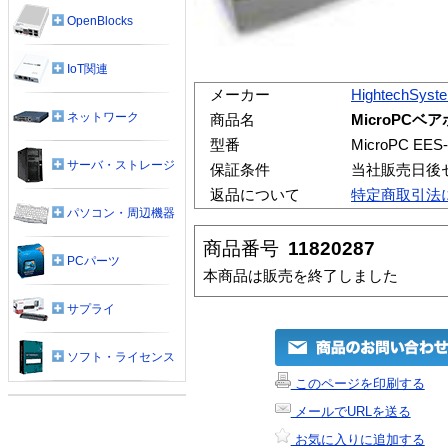
OpenBlocks
IoT関連
メーカー
HightechSyst
ネットワーク
商品名
MicroPCベア
型番
MicroPC EES-
サーバ・ストレージ
保証条件
当社販売日後
返品について
特定商取引法
パソコン・周辺機器
商品番号
11820287
PCパーツ
本商品は販売を終了しました
サプライ
ソフト・ライセンス
このページを印刷する
メールでURLを送る
お気に入りに追加する