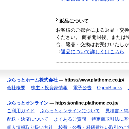
返品について
お客様のご都合による返品・交
ください。 商品開封後、または
合、返品・交換はお受けいたし
⇒
返品について詳しくはこちら
ぷらっとホーム株式会社
—
https://www.plathome.co.jp/
会社概要
株主・投資家情報
電子公告
OpenBlocks
ぷらっとオンライン
—
https://online.plathome.co.jp/
ご利用ガイド
ぷらっとオンラインについて
見積書・納
配送・決済について
よくあるご質問
特定商取引法に基
個人情報取り扱い方針
校費・公費・科研費払い取引のご