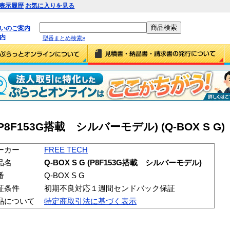
表示履歴
お気に入りを見る
払いのご案内
内
型番まとめ検索»
G (P8F153G搭載 シルバーモデル) (Q-BOX S G)
ーカー
FREE TECH
品名
Q-BOX S G (P8F153G搭載 シルバーモデル)
番
Q-BOX S G
証条件
初期不良対応１週間センドバック保証
品について
特定商取引法に基づく表示