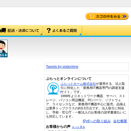
Tweets by platonline
ぷらっとオンラインについて
ぷらっとホーム株式会社
が運用する、法人取
引に特化した「業務用IT機器専門の調達支援
サイト」です。
1999年よりネットワーク機器、サーバ、スト
レージ、パソコン周辺機器、PCパーツ、ソフトウェ
ア、ライセンスなど、業務用IT機器中心に販売。品揃え
は業界トップクラスの約5.5万点です。法人取引に特化
し、学校・官公庁・一般法人のお客様の請求書後払いに
も対応しています。
IPv6への取り組み
会社概要
お客様からの声
もっと見る