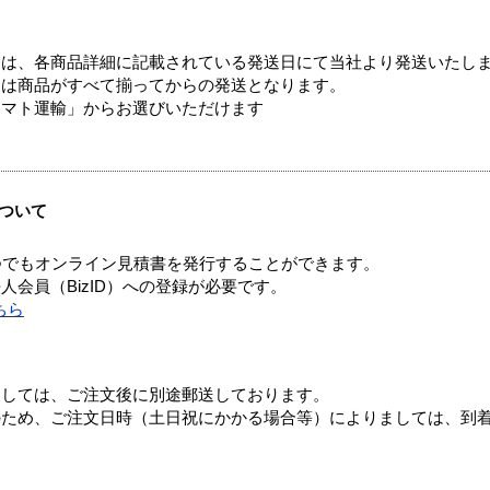
ては、各商品詳細に記載されている発送日にて当社より発送いたし
送は商品がすべて揃ってからの発送となります。
ヤマト運輸」からお選びいただけます
ついて
つでもオンライン見積書を発行することができます。
会員（BizID）への登録が必要です。
ちら
ましては、ご注文後に別途郵送しております。
のため、ご注文日時（土日祝にかかる場合等）によりましては、到