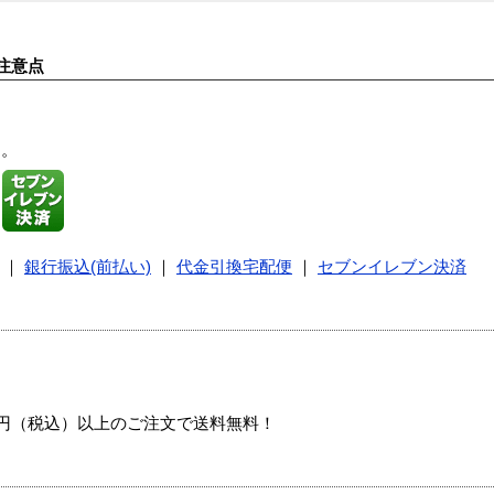
注意点
す。
｜
銀行振込(前払い)
｜
代金引換宅配便
｜
セブンイレブン決済
00円（税込）以上のご注文で送料無料！