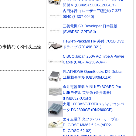
間付き (EBIX/SYSLOG120G/1Y)
内田洋行 イレーザーFB型(大) 7-337-
0040 (7-337-0040)
三菱電機 GX Developer 日本語版
(SW8D5C-GPPW-J)
Hewlett-Packard HP 外付けUSB DVD
の事情なく8日以上経
ドライブ (701498-B21)
CISCO Japan 250V AC Type A Power
Cable (CAB-TA-250V-JP=)
PLAT'HOME OpenBlocks IX9 Debian
11搭載モデル (OBSIX9/D11A)
金井電器産業 MINI KEYBOARD Pro
USBモデル 英語版 (金井電器)
(HMB632KUS/R)
大電 100BASE-TX/FXメディアコンバ
ータ DN2800GE (DN2800GE)
エイム電子 光ファイバーケーブル
DLC/DSC MM62.5 2m (AFP2-
DLC/DSC-62-02)