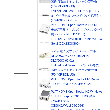
(初年度先出しセンドバック保守付)
(FG-80F-BDL-US)
Fortinet FortiGate-100F バンドルモデ
ル (初年度先出しセンドバック保守付)
(FG-100F-BDL-US)
PLAT'HOME OpenBlocks IoT FX1/E
H/W保守及びサブスクリプション1年付
属 (OBSFX1/E/D11/H1S1)
LENOVO 20X2SC8G00 ThinkPad L14
Gen2 (20X2SC8G00)
エイム電子 光ファイバーケーブル
DLC/DSC MM62.5 1m (AFP2-
DLC/DSC-62-01)
Fortinet FortiGate-40F バンドルモデル
(初年度先出しセンドバック保守付)
(FG-40F-BDL-US)
PLAT'HOME OpenBlocks A16 Debian
11搭載モデル (OBSA16/D11A)
PLAT'HOME OpenBlocks IX9 Windows
10 IoT Enterprise 2019 LTSC搭載
256GBモデル
(OBSIX9/W/L1809/256G)