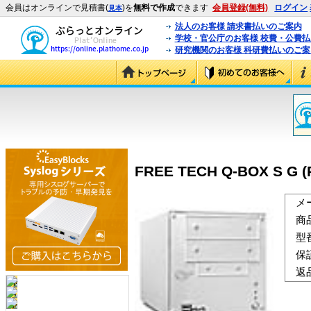
会員はオンラインで見積書(
)を
無料で作成
できます
会員登録(無料)
ログイン
見本
法人のお客様 請求書払いのご案内
学校・官公庁のお客様 校費・公費
研究機関のお客様 科研費払いのご案
FREE TECH Q-BOX S 
メ
商
型
保
返