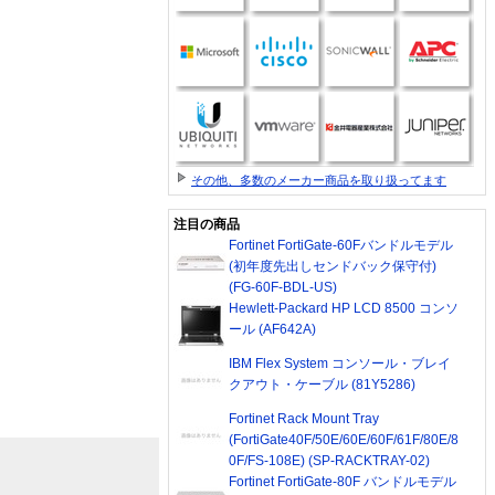
その他、多数のメーカー商品を取り扱ってます
注目の商品
Fortinet FortiGate-60Fバンドルモデル
(初年度先出しセンドバック保守付)
(FG-60F-BDL-US)
Hewlett-Packard HP LCD 8500 コンソ
ール (AF642A)
IBM Flex System コンソール・ブレイ
クアウト・ケーブル (81Y5286)
Fortinet Rack Mount Tray
(FortiGate40F/50E/60E/60F/61F/80E/8
0F/FS-108E) (SP-RACKTRAY-02)
Fortinet FortiGate-80F バンドルモデル