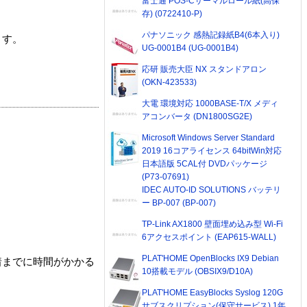
富士通 POS-Cサーマルロール紙(高保
存) (0722410-P)
パナソニック 感熱記録紙B4(6本入り)
ます。
UG-0001B4 (UG-0001B4)
応研 販売大臣 NX スタンドアロン
(OKN-423533)
大電 環境対応 1000BASE-T/X メディ
アコンバータ (DN1800SG2E)
Microsoft Windows Server Standard
2019 16コアライセンス 64bitWin対応
日本語版 5CAL付 DVDパッケージ
(P73-07691)
IDEC AUTO-ID SOLUTIONS バッテリ
ー BP-007 (BP-007)
TP-Link AX1800 壁面埋め込み型 Wi-Fi
6アクセスポイント (EAP615-WALL)
PLAT'HOME OpenBlocks IX9 Debian
着までに時間がかかる
10搭載モデル (OBSIX9/D10A)
PLAT'HOME EasyBlocks Syslog 120G
サブスクリプション(保守サービス) 1年