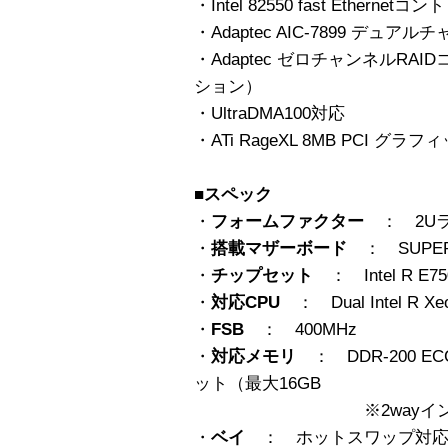
・Intel 82550 fast Ethernetコ
・Adaptec AIC-7899 デュ
・Adaptec ゼロチャンネルR
ション）
・UltraDMA100対応
・ATi RageXL 8MB PCI グ
■スペック
・
フォームファクター
： 2U
・
搭載マザーボード
： SUPER
・
チップセット
： Intel R E750
・
対応CPU
： Dual Intel R Xeo
・
FSB
： 400MHz
・
対応メモリ
： DDR-200 E
ット（最大16GB
※2wayインターリ
・
ベイ
： ホットスワップ対応 Ultr