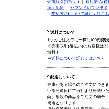
売掛取引(後払い)
｜
銀行振込(後
換宅配便
｜
セブンイレブン決済
⇒
支払方法について詳しくはこ
送料について
1つのご注文毎に
一律1,100円(税
※売掛取引(後払い)のお客様は33
無料！
⇒
送料について詳しくはこちら
配送について
在庫がある場合のご注文につき
いる発送日にて当社より発送い
尚、複数の商品をご注文の場合
発送となります。
※配送業者は「佐川急便」また