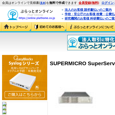
会員はオンラインで見積書(
)を
無料で作成
できます
会員登録(無料)
ログイン
見本
法人のお客様 請求書払いのご案内
学校・官公庁のお客様 校費・公費
研究機関のお客様 科研費払いのご案
SUPERMICRO SuperServe