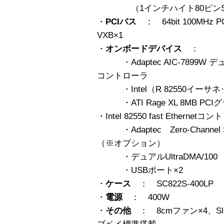
（1インチハイト80ピンSCA 
・
PCIバス
： 64bit 100MHz PC
VXB×1
・
オンボードデバイス
：
・Adaptec AIC-7899W デュア
コントローラ
・Intel（R 82550イーサ
・ATI Rage XL 8MB P
・Intel 82550 fast Ethernetコ
・Adaptec Zero-Channe
（※オプション）
・デュアルUltraDMA/100
・USBポート×2
・
ケース
： SC822S-400LP
・
電源
： 400W
・
その他
： 8cmファン×4、Sli