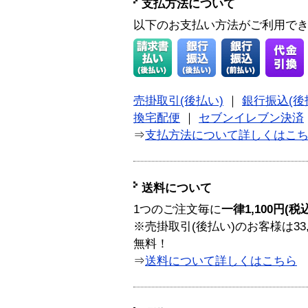
支払方法について
以下のお支払い方法がご利用で
売掛取引(後払い)
｜
銀行振込(後
換宅配便
｜
セブンイレブン決済
⇒
支払方法について詳しくはこ
送料について
1つのご注文毎に
一律1,100円(税
※売掛取引(後払い)のお客様は33
無料！
⇒
送料について詳しくはこちら