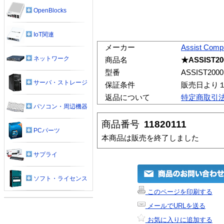
OpenBlocks
IoT関連
メーカー
Assist Comp
ネットワーク
商品名
★ASSIST20
型番
ASSIST2000
サーバ・ストレージ
保証条件
販売日より
返品について
特定商取引
パソコン・周辺機器
商品番号
11820111
PCパーツ
本商品は販売を終了しました
サプライ
ソフト・ライセンス
このページを印刷する
メールでURLを送る
お気に入りに追加する