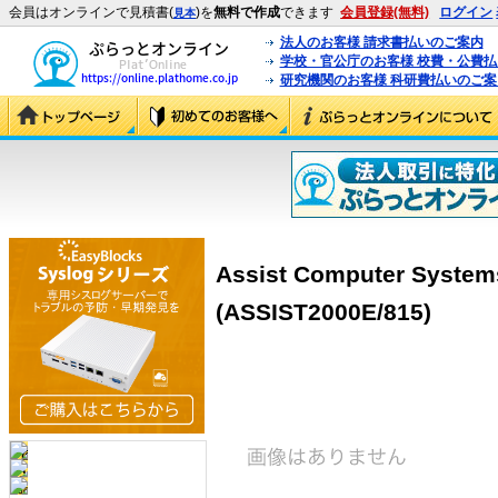
会員はオンラインで見積書(
)を
無料で作成
できます
会員登録(無料)
ログイン
見本
法人のお客様 請求書払いのご案内
学校・官公庁のお客様 校費・公費
研究機関のお客様 科研費払いのご案
Assist Computer Syste
(ASSIST2000E/815)