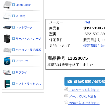
OpenBlocks
IoT関連
メーカー
Intel
ネットワーク
商品名
★ISP2150G In
型番
ISP2150G-83
サーバ・ストレージ
保証条件
販売日より１
返品について
特定商取引法
パソコン・周辺機器
商品番号
11820075
PCパーツ
本商品は販売を終了しました
サプライ
ソフト・ライセンス
このページを印刷する
メールでURLを送る
お気に入りに追加する