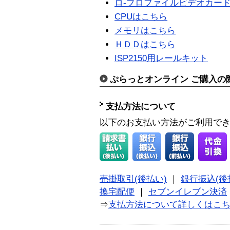
ロ-プロファイルビデオカー
CPUはこちら
メモリはこちら
ＨＤＤはこちら
ISP2150用レールキット
ぷらっとオンライン ご購入の
支払方法について
以下のお支払い方法がご利用で
売掛取引(後払い)
｜
銀行振込(後
換宅配便
｜
セブンイレブン決済
⇒
支払方法について詳しくはこ