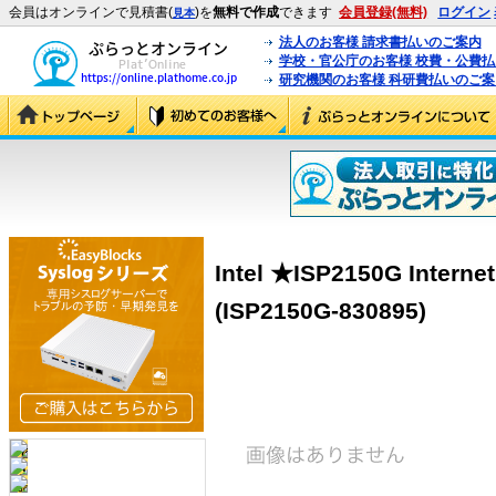
会員はオンラインで見積書(
)を
無料で作成
できます
会員登録(無料)
ログイン
見本
法人のお客様 請求書払いのご案内
学校・官公庁のお客様 校費・公費
研究機関のお客様 科研費払いのご案
Intel ★ISP2150G Internet
(ISP2150G-830895)