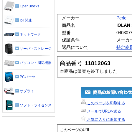
OpenBlocks
メーカー
Perle
IoT関連
商品名
IOLAN
型番
040307
ネットワーク
保証条件
メーカ
返品について
特定商
サーバ・ストレージ
商品番号
11812063
パソコン・周辺機器
本商品は販売を終了しました
PCパーツ
サプライ
このページを印刷する
ソフト・ライセンス
メールでURLを送る
お気に入りに追加する
このページのURL