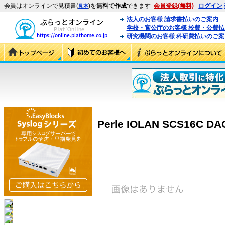
会員はオンラインで見積書(
)を
無料で作成
できます
会員登録(無料)
ログイン
見本
法人のお客様 請求書払いのご案内
学校・官公庁のお客様 校費・公費
研究機関のお客様 科研費払いのご案
Perle IOLAN SCS16C DAC