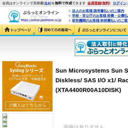
会員はオンラインで見積書(
)を
無料で作成
できます
会員登録(無料)
ログイン
見本
法人のお客様 請求書払いのご案内
学校・官公庁のお客様 校費・公費
研究機関のお客様 科研費払いのご案
Sun Microsystems Sun S
Diskless/ SAS I/O x1/ Ra
(XTA4400R00A10DISK)