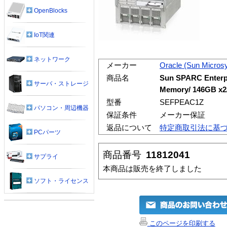
OpenBlocks
IoT関連
ネットワーク
メーカー
Oracle (Sun Micros
商品名
Sun SPARC Enterpr
サーバ・ストレージ
Memory/ 146GB x
型番
SEFPEAC1Z
パソコン・周辺機器
保証条件
メーカー保証
返品について
特定商取引法に基
PCパーツ
商品番号
11812041
サプライ
本商品は販売を終了しました
ソフト・ライセンス
このページを印刷する