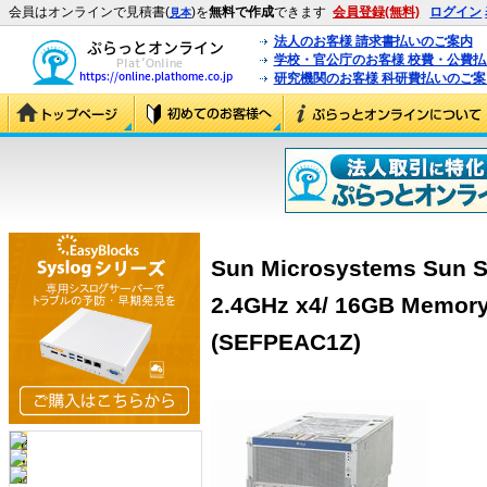
会員はオンラインで見積書(
)を
無料で作成
できます
会員登録(無料)
ログイン
見本
法人のお客様 請求書払いのご案内
学校・官公庁のお客様 校費・公費
研究機関のお客様 科研費払いのご案
Sun Microsystems Sun S
2.4GHz x4/ 16GB Memor
(SEFPEAC1Z)