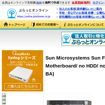
会員はオンラインで見積書(
)を
無料で作成
できます
会員登録(無料)
ログイン
見本
法人のお客様 請求書払いのご案内
学校・官公庁のお客様 校費・公費
研究機関のお客様 科研費払いのご案
Sun Microsystems Sun Fi
Motherboard/ no HDD/ no
BA)