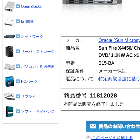
OpenBlocks
IoT関連
ネットワーク
メーカー
Oracle (Sun Micros
商品名
Sun Fire X4450/ C
サーバ・ストレージ
DVD/ 1.1KW AC x1
型番
B15-BA
パソコン・周辺機器
保証条件
メーカー保証
返品について
特定商取引法に基
PCパーツ
商品番号
11812028
サプライ
本商品は販売を終了しました
ソフト・ライセンス
このページを印刷する