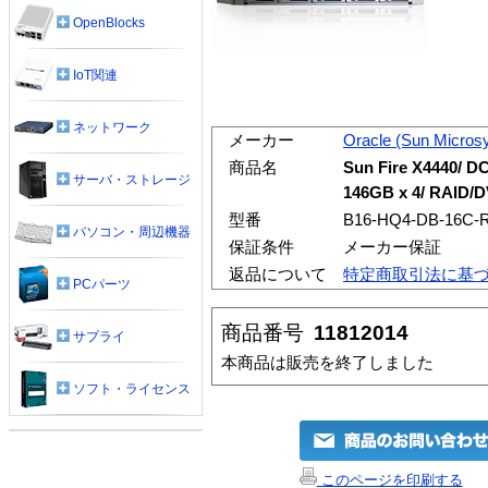
OpenBlocks
IoT関連
ネットワーク
メーカー
Oracle (Sun Micros
商品名
Sun Fire X4440/ D
サーバ・ストレージ
146GB x 4/ RAID
型番
B16-HQ4-DB-16C-
パソコン・周辺機器
保証条件
メーカー保証
返品について
特定商取引法に基
PCパーツ
商品番号
11812014
サプライ
本商品は販売を終了しました
ソフト・ライセンス
このページを印刷する