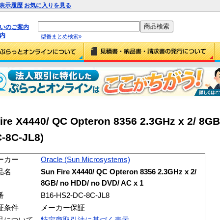
表示履歴
お気に入りを見る
払いのご案内
内
型番まとめ検索»
re X4440/ QC Opteron 8356 2.3GHz x 2/ 8GB
C-8C-JL8)
ーカー
Oracle (Sun Microsystems)
品名
Sun Fire X4440/ QC Opteron 8356 2.3GHz x 2/
8GB/ no HDD/ no DVD/ AC x 1
番
B16-HS2-DC-8C-JL8
証条件
メーカー保証
品について
特定商取引法に基づく表示