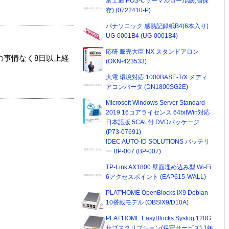
富士通 POS-Cサーマルロール紙(高保
存) (0722410-P)
パナソニック 感熱記録紙B4(6本入り)
UG-0001B4 (UG-0001B4)
応研 販売大臣 NX スタンドアロン
の事情なく8日以上経
(OKN-423533)
大電 環境対応 1000BASE-T/X メディ
アコンバータ (DN1800SG2E)
Microsoft Windows Server Standard
2019 16コアライセンス 64bitWin対応
日本語版 5CAL付 DVDパッケージ
(P73-07691)
IDEC AUTO-ID SOLUTIONS バッテリ
ー BP-007 (BP-007)
TP-Link AX1800 壁面埋め込み型 Wi-Fi
6アクセスポイント (EAP615-WALL)
PLAT'HOME OpenBlocks IX9 Debian
10搭載モデル (OBSIX9/D10A)
PLAT'HOME EasyBlocks Syslog 120G
サブスクリプション(保守サービス) 1年