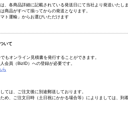
ては、各商品詳細に記載されている発送日にて当社より発送いたし
送は商品がすべて揃ってからの発送となります。
ヤマト運輸」からお選びいただけます
ついて
つでもオンライン見積書を発行することができます。
会員（BizID）への登録が必要です。
ちら
ましては、ご注文後に別途郵送しております。
のため、ご注文日時（土日祝にかかる場合等）によりましては、到