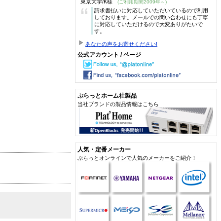
東京大学/K様
(ご利用期間2009年～)
“
請求書払いに対応していただいているので利用
しております。メールでの問い合わせにも丁寧
に対応していただけるので大変ありがたいで
す。
あなたの声をお寄せください!
公式アカウント / ページ
ぷらっとホーム社製品
当社ブランドの製品情報はこちら
人気・定番メーカー
ぷらっとオンラインで人気のメーカーをご紹介！