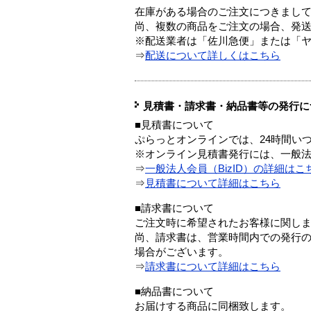
在庫がある場合のご注文につきまし
尚、複数の商品をご注文の場合、発
※配送業者は「佐川急便」または「
⇒
配送について詳しくはこちら
見積書・請求書・納品書等の発行に
■見積書について
ぷらっとオンラインでは、24時間い
※オンライン見積書発行には、一般法人
⇒
一般法人会員（BizID）の詳細はこ
⇒
見積書について詳細はこちら
■請求書について
ご注文時に希望されたお客様に関し
尚、請求書は、営業時間内での発行
場合がございます。
⇒
請求書について詳細はこちら
■納品書について
お届けする商品に同梱致します。