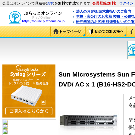
会員はオンラインで見積書(
)を
無料で作成
できます
会員登録(無料)
ログイン
見本
法人のお客様 請求書払いのご案内
学校・官公庁のお客様 校費・公費
研究機関のお客様 科研費払いのご案
Sun Microsystems Sun Fi
DVD/ AC x 1 (B16-HS2-D
メ
商
型
保
返