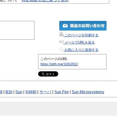
このページを印刷する
メールでURLを送る
お気に入りに追加する
このページのURL
https://plth.me/11812012
-8
|
B16
|
Sun
|
X4440
|
サーバ
|
Sun Fire
|
Sun Microsystems