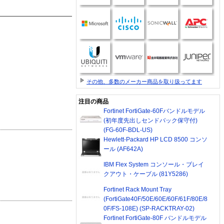
その他、多数のメーカー商品を取り扱ってます
注目の商品
Fortinet FortiGate-60Fバンドルモデル
(初年度先出しセンドバック保守付)
(FG-60F-BDL-US)
Hewlett-Packard HP LCD 8500 コンソ
ール (AF642A)
IBM Flex System コンソール・ブレイ
クアウト・ケーブル (81Y5286)
Fortinet Rack Mount Tray
(FortiGate40F/50E/60E/60F/61F/80E/8
0F/FS-108E) (SP-RACKTRAY-02)
Fortinet FortiGate-80F バンドルモデル