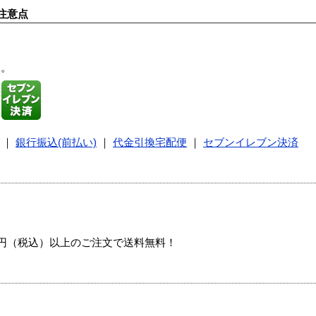
注意点
す。
｜
銀行振込(前払い)
｜
代金引換宅配便
｜
セブンイレブン決済
00円（税込）以上のご注文で送料無料！