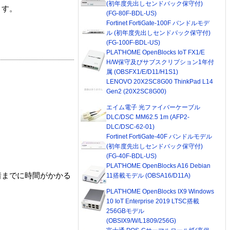
(初年度先出しセンドバック保守付)
ます。
(FG-80F-BDL-US)
Fortinet FortiGate-100F バンドルモデ
ル (初年度先出しセンドバック保守付)
(FG-100F-BDL-US)
PLAT'HOME OpenBlocks IoT FX1/E
H/W保守及びサブスクリプション1年付
属 (OBSFX1/E/D11/H1S1)
LENOVO 20X2SC8G00 ThinkPad L14
Gen2 (20X2SC8G00)
エイム電子 光ファイバーケーブル
DLC/DSC MM62.5 1m (AFP2-
DLC/DSC-62-01)
Fortinet FortiGate-40F バンドルモデル
(初年度先出しセンドバック保守付)
(FG-40F-BDL-US)
PLAT'HOME OpenBlocks A16 Debian
着までに時間がかかる
11搭載モデル (OBSA16/D11A)
PLAT'HOME OpenBlocks IX9 Windows
10 IoT Enterprise 2019 LTSC搭載
256GBモデル
(OBSIX9/W/L1809/256G)