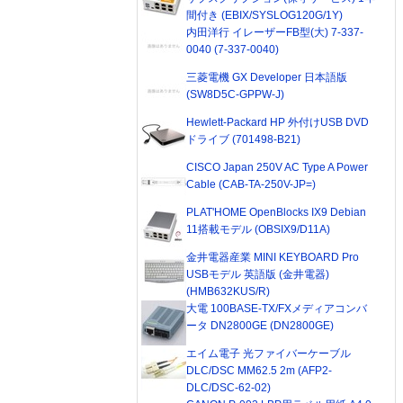
間付き (EBIX/SYSLOG120G/1Y)
内田洋行 イレーザーFB型(大) 7-337-
0040 (7-337-0040)
三菱電機 GX Developer 日本語版
(SW8D5C-GPPW-J)
Hewlett-Packard HP 外付けUSB DVD
ドライブ (701498-B21)
CISCO Japan 250V AC Type A Power
Cable (CAB-TA-250V-JP=)
PLAT'HOME OpenBlocks IX9 Debian
11搭載モデル (OBSIX9/D11A)
金井電器産業 MINI KEYBOARD Pro
USBモデル 英語版 (金井電器)
(HMB632KUS/R)
大電 100BASE-TX/FXメディアコンバ
ータ DN2800GE (DN2800GE)
エイム電子 光ファイバーケーブル
DLC/DSC MM62.5 2m (AFP2-
DLC/DSC-62-02)