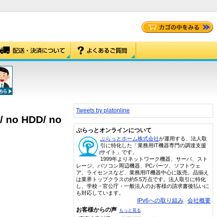
Tweets by platonline
/ no HDD/ no
ぷらっとオンラインについて
ぷらっとホーム株式会社
が運用する、法人取
引に特化した「業務用IT機器専門の調達支援
サイト」です。
1999年よりネットワーク機器、サーバ、スト
レージ、パソコン周辺機器、PCパーツ、ソフトウェ
ア、ライセンスなど、業務用IT機器中心に販売。品揃え
は業界トップクラスの約5.5万点です。法人取引に特化
し、学校・官公庁・一般法人のお客様の請求書後払いに
も対応しています。
IPv6への取り組み
会社概要
お客様からの声
もっと見る