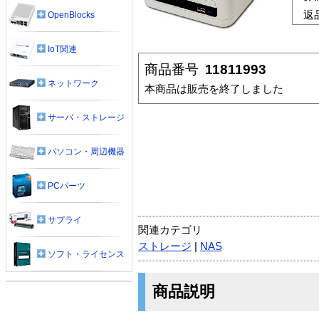
返
OpenBlocks
IoT関連
商品番号
11811993
ネットワーク
本商品は販売を終了しました
サーバ・ストレージ
パソコン・周辺機器
PCパーツ
サプライ
関連カテゴリ
ストレージ
|
NAS
ソフト・ライセンス
商品説明