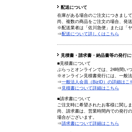
配送について
在庫がある場合のご注文につきまし
尚、複数の商品をご注文の場合、発
※配送業者は「佐川急便」または「
⇒
配送について詳しくはこちら
見積書・請求書・納品書等の発行に
■見積書について
ぷらっとオンラインでは、24時間い
※オンライン見積書発行には、一般法人
⇒
一般法人会員（BizID）の詳細はこ
⇒
見積書について詳細はこちら
■請求書について
ご注文時に希望されたお客様に関し
尚、請求書は、営業時間内での発行
場合がございます。
⇒
請求書について詳細はこちら