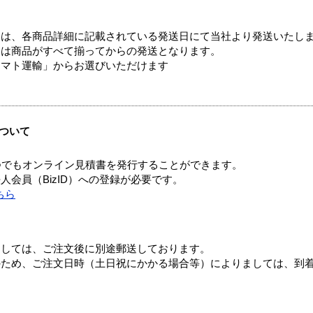
ては、各商品詳細に記載されている発送日にて当社より発送いたし
送は商品がすべて揃ってからの発送となります。
ヤマト運輸」からお選びいただけます
ついて
つでもオンライン見積書を発行することができます。
会員（BizID）への登録が必要です。
ちら
ましては、ご注文後に別途郵送しております。
のため、ご注文日時（土日祝にかかる場合等）によりましては、到