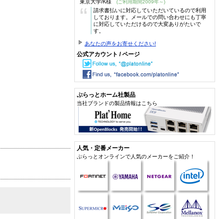
東京大学/K様
(ご利用期間2009年～)
“
請求書払いに対応していただいているので利用
しております。メールでの問い合わせにも丁寧
に対応していただけるので大変ありがたいで
す。
あなたの声をお寄せください!
公式アカウント / ページ
ぷらっとホーム社製品
当社ブランドの製品情報はこちら
人気・定番メーカー
ぷらっとオンラインで人気のメーカーをご紹介！