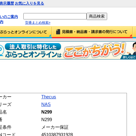
表示履歴
お気に入りを見る
払いのご案内
内
型番まとめ検索»
ーカー
Thecus
リーズ
NAS
品名
N299
番
N299
証条件
メーカー保証
ANコード
4510387931928