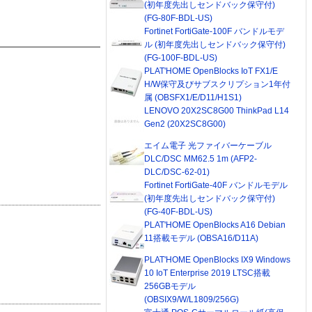
(初年度先出しセンドバック保守付)
(FG-80F-BDL-US)
Fortinet FortiGate-100F バンドルモデ
ル (初年度先出しセンドバック保守付)
(FG-100F-BDL-US)
PLAT'HOME OpenBlocks IoT FX1/E
H/W保守及びサブスクリプション1年付
属 (OBSFX1/E/D11/H1S1)
LENOVO 20X2SC8G00 ThinkPad L14
Gen2 (20X2SC8G00)
エイム電子 光ファイバーケーブル
DLC/DSC MM62.5 1m (AFP2-
DLC/DSC-62-01)
Fortinet FortiGate-40F バンドルモデル
(初年度先出しセンドバック保守付)
(FG-40F-BDL-US)
PLAT'HOME OpenBlocks A16 Debian
11搭載モデル (OBSA16/D11A)
PLAT'HOME OpenBlocks IX9 Windows
10 IoT Enterprise 2019 LTSC搭載
256GBモデル
(OBSIX9/W/L1809/256G)