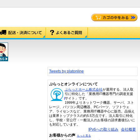
Tweets by platonline
ぷらっとオンラインについて
ぷらっとホーム株式会社
が運用する、法人取
引に特化した「業務用IT機器専門の調達支援
サイト」です。
1999年よりネットワーク機器、サーバ、スト
レージ、パソコン周辺機器、PCパーツ、ソフトウェ
ア、ライセンスなど、業務用IT機器中心に販売。品揃え
は業界トップクラスの約5.5万点です。法人取引に特化
し、学校・官公庁・一般法人のお客様の請求書後払いに
も対応しています。
IPv6への取り組み
会社概要
お客様からの声
もっと見る