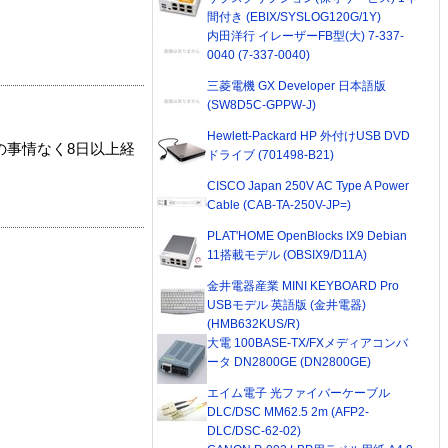
間付き (EBIX/SYSLOG120G/1Y)
内田洋行 イレーザーFB型(大) 7-337-
0040 (7-337-0040)
三菱電機 GX Developer 日本語版
(SW8D5C-GPPW-J)
Hewlett-Packard HP 外付けUSB DVD
の事情なく8日以上経
ドライブ (701498-B21)
CISCO Japan 250V AC Type A Power
Cable (CAB-TA-250V-JP=)
PLAT'HOME OpenBlocks IX9 Debian
11搭載モデル (OBSIX9/D11A)
金井電器産業 MINI KEYBOARD Pro
USBモデル 英語版 (金井電器)
(HMB632KUS/R)
大電 100BASE-TX/FXメディアコンバ
ータ DN2800GE (DN2800GE)
エイム電子 光ファイバーケーブル
DLC/DSC MM62.5 2m (AFP2-
DLC/DSC-62-02)