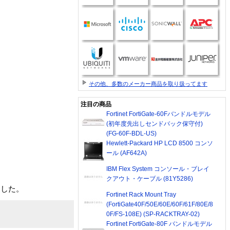
その他、多数のメーカー商品を取り扱ってます
注目の商品
Fortinet FortiGate-60Fバンドルモデル
(初年度先出しセンドバック保守付)
(FG-60F-BDL-US)
Hewlett-Packard HP LCD 8500 コンソ
ール (AF642A)
IBM Flex System コンソール・ブレイ
クアウト・ケーブル (81Y5286)
ました。
Fortinet Rack Mount Tray
(FortiGate40F/50E/60E/60F/61F/80E/8
0F/FS-108E) (SP-RACKTRAY-02)
Fortinet FortiGate-80F バンドルモデル