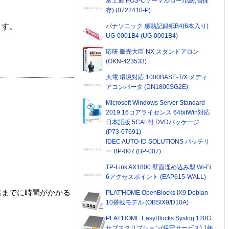
富士通 POS-Cサーマルロール紙(高保
存) (0722410-P)
ます。
パナソニック 感熱記録紙B4(6本入り)
UG-0001B4 (UG-0001B4)
応研 販売大臣 NX スタンドアロン
(OKN-423533)
大電 環境対応 1000BASE-T/X メディ
アコンバータ (DN1800SG2E)
Microsoft Windows Server Standard
2019 16コアライセンス 64bitWin対応
日本語版 5CAL付 DVDパッケージ
(P73-07691)
IDEC AUTO-ID SOLUTIONS バッテリ
ー BP-007 (BP-007)
TP-Link AX1800 壁面埋め込み型 Wi-Fi
6アクセスポイント (EAP615-WALL)
着までに時間がかかる
PLAT'HOME OpenBlocks IX9 Debian
10搭載モデル (OBSIX9/D10A)
PLAT'HOME EasyBlocks Syslog 120G
サブスクリプション(保守サービス) 1年