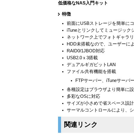
低価格なNAS入門キット
特徴
前面にUSBストレージを簡単に
iTuneとリンクしてミュージッ
ネットワーク上でフォトギャラリーを作
HDD未搭載なので、ユーザーに
RAID0/1JBOD対応
USB2.0ｘ3搭載
デュアルギガビットLAN
ファイル共有機能を搭載
FTPサーバー、iTuneサーバー、P
各種設定はブラウザより簡単に
多彩なOSに対応
サイズが小さめで省スペース設
サーマルコントロールにより、シ
関連リンク