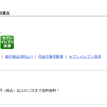
注意点
す。
｜
銀行振込(前払い)
｜
代金引換宅配便
｜
セブンイレブン決済
00円（税込）以上のご注文で送料無料！