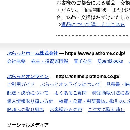
お客様のご都合による返品・交
ください。 商品開封後、または
合、返品・交換はお受けいたし
⇒
返品について詳しくはこちら
ぷらっとホーム株式会社
—
https://www.plathome.co.jp/
会社概要
株主・投資家情報
電子公告
OpenBlocks
ぷらっとオンライン
—
https://online.plathome.co.jp/
ご利用ガイド
ぷらっとオンラインについて
見積書・納
配送・決済について
よくあるご質問
特定商取引法に基
個人情報取り扱い方針
校費・公費・科研費払い取引のご
IPv6への取り組み
お客様からの声
ご注文の取り消し
ソーシャルメディア