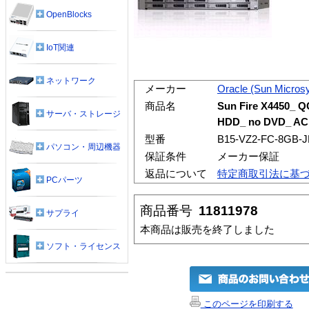
OpenBlocks
IoT関連
ネットワーク
メーカー
Oracle (Sun Micros
商品名
Sun Fire X4450_ Q
サーバ・ストレージ
HDD_ no DVD_ AC
型番
B15-VZ2-FC-8GB-J
パソコン・周辺機器
保証条件
メーカー保証
返品について
特定商取引法に基
PCパーツ
商品番号
11811978
サプライ
本商品は販売を終了しました
ソフト・ライセンス
このページを印刷する