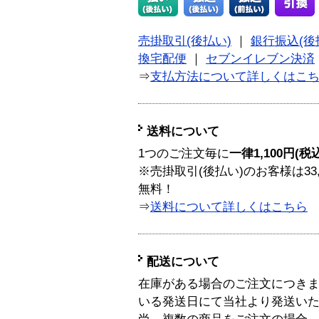
売掛取引(後払い)
｜
銀行振込(後
換宅配便
｜
セブンイレブン決済
⇒
支払方法について詳しくはこ
送料について
1つのご注文毎に
一律1,100円(税
※売掛取引(後払い)のお客様は33
無料！
⇒
送料について詳しくはこちら
配送について
在庫がある場合のご注文につき
いる発送日にて当社より発送い