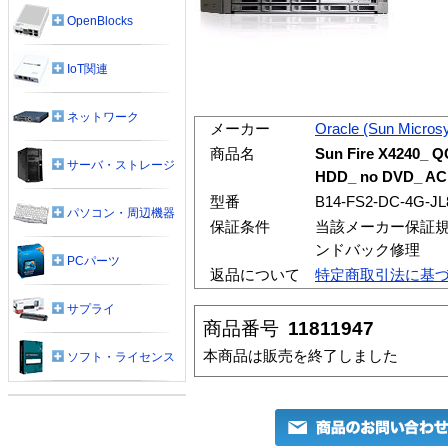
OpenBlocks
IoT関連
ネットワーク
メーカー
Oracle (Sun Micros
商品名
Sun Fire X4240_ Q
サーバ・ストレージ
HDD_ no DVD_ AC
型番
B14-FS2-DC-4G-JL
パソコン・周辺機器
保証条件
当該メーカー保証規
ンドバック修理
PCパーツ
返品について
特定商取引法に基
サプライ
商品番号
11811947
本商品は販売を終了しました
ソフト・ライセンス