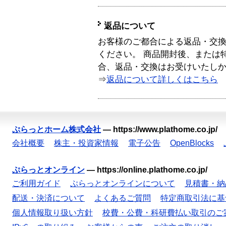
返品について
お客様のご都合による返品・交
ください。 商品開封後、または
合、返品・交換はお受けいたし
⇒
返品について詳しくはこちら
ぷらっとホーム株式会社
—
https://www.plathome.co.jp/
会社概要
株主・投資家情報
電子公告
OpenBlocks
ぷらっとオンライン
—
https://online.plathome.co.jp/
ご利用ガイド
ぷらっとオンラインについて
見積書・納
配送・決済について
よくあるご質問
特定商取引法に基
個人情報取り扱い方針
校費・公費・科研費払い取引のご