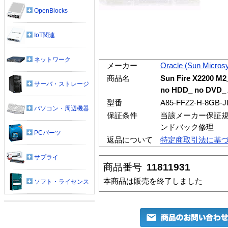
OpenBlocks
IoT関連
ネットワーク
メーカー
Oracle (Sun Micros
商品名
Sun Fire X2200 M2
サーバ・ストレージ
no HDD_ no DVD_
型番
A85-FFZ2-H-8GB-J
パソコン・周辺機器
保証条件
当該メーカー保証規
ンドバック修理
PCパーツ
返品について
特定商取引法に基
サプライ
商品番号
11811931
本商品は販売を終了しました
ソフト・ライセンス