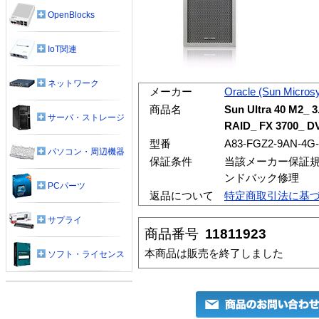
OpenBlocks
IoT関連
ネットワーク
メーカー
Oracle (Sun Micros
商品名
Sun Ultra 40 M2_ 
サーバ・ストレージ
RAID_ FX 3700_ D
型番
A83-FGZ2-9AN-4G
パソコン・周辺機器
保証条件
当該メーカー保証規
ンドバック修理
PCパーツ
返品について
特定商取引法に基
サプライ
商品番号
11811923
本商品は販売を終了しました
ソフト・ライセンス