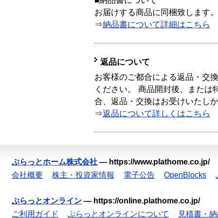
■納品書について
お届けする商品に同梱致します
⇒
納品書について詳細はこちら
返品について
お客様のご都合による返品・交
ください。 商品開封後、または
合、返品・交換はお受けいたし
⇒
返品について詳しくはこちら
ぷらっとホーム株式会社
—
https://www.plathome.co.jp/
会社概要
株主・投資家情報
電子公告
OpenBlocks
ぷらっとオンライン
—
https://online.plathome.co.jp/
ご利用ガイド
ぷらっとオンラインについて
見積書・納