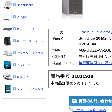
OpenBlocks
IoT関連
ネットワーク
メーカー
Oracle (Sun Micros
商品名
Sun Ultra 20 M2_ 
サーバ・ストレージ
DVD-Dual
型番
A88-GGZ1-AA-2G
パソコン・周辺機器
保証条件
当社販売日後セン
返品について
特定商取引法に基
PCパーツ
商品番号
11811918
サプライ
本商品は販売を終了しました
ソフト・ライセンス
このページを印刷する