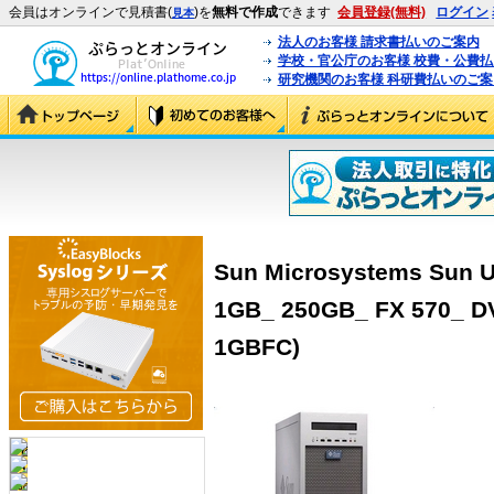
会員はオンラインで見積書(
)を
無料で作成
できます
会員登録(無料)
ログイン
見本
法人のお客様 請求書払いのご案内
学校・官公庁のお客様 校費・公費
研究機関のお客様 科研費払いのご案
Sun Microsystems Sun U
1GB_ 250GB_ FX 570_ D
1GBFC)