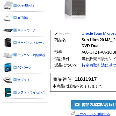
OpenBlocks
IoT関連
ネットワーク
メーカー
Oracle (Sun Micros
商品名
Sun Ultra 20 M2_ 
サーバ・ストレージ
DVD-Dual
型番
A88-GFZ1-AA-1GB
パソコン・周辺機器
保証条件
当社販売日後セン
返品について
特定商取引法に基
PCパーツ
商品番号
11811917
サプライ
本商品は販売を終了しました
ソフト・ライセンス
このページを印刷する