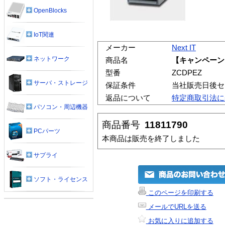
OpenBlocks
IoT関連
メーカー
Next IT
ネットワーク
商品名
【キャンペーンモデ
型番
ZCDPEZ
サーバ・ストレージ
保証条件
当社販売日後セ
返品について
特定商取引法に
パソコン・周辺機器
商品番号
11811790
PCパーツ
本商品は販売を終了しました
サプライ
ソフト・ライセンス
このページを印刷する
メールでURLを送る
お気に入りに追加する