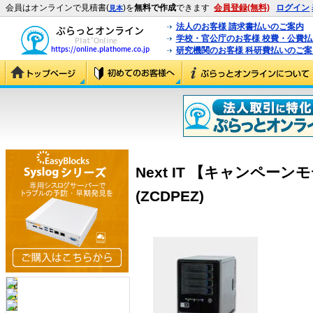
会員はオンラインで見積書(
)を
無料で作成
できます
会員登録(無料)
ログイン
見本
法人のお客様 請求書払いのご案内
学校・官公庁のお客様 校費・公費
研究機関のお客様 科研費払いのご案
Next IT 【キャンペーンモデ
(ZCDPEZ)