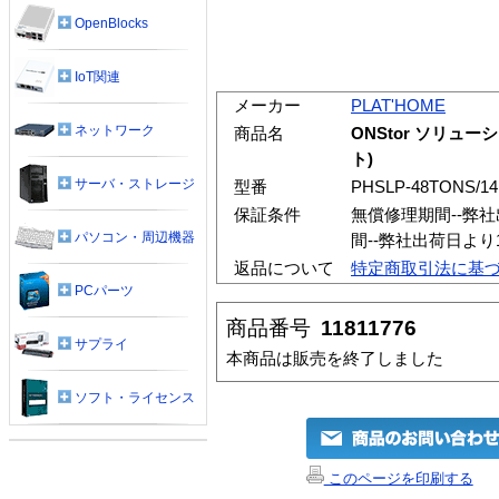
OpenBlocks
IoT関連
メーカー
PLAT'HOME
ネットワーク
商品名
ONStor ソリュ
ト)
サーバ・ストレージ
型番
PHSLP-48TONS/14
保証条件
無償修理期間--弊
パソコン・周辺機器
間--弊社出荷日よ
返品について
特定商取引法に基
PCパーツ
商品番号
11811776
サプライ
本商品は販売を終了しました
ソフト・ライセンス
このページを印刷する