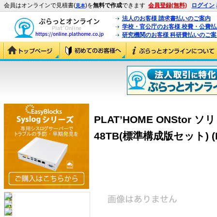
会員はオンラインで見積書(
)を
無料で作成
できます
会員登録(無料)
ログイン
見本
法人のお客様 請求書払いのご案内
学校・官公庁のお客様 校費・公費
研究機関のお客様 科研費払いのご案
PLAT’HOME ONSto
48TB(標準構成版セット) (PH