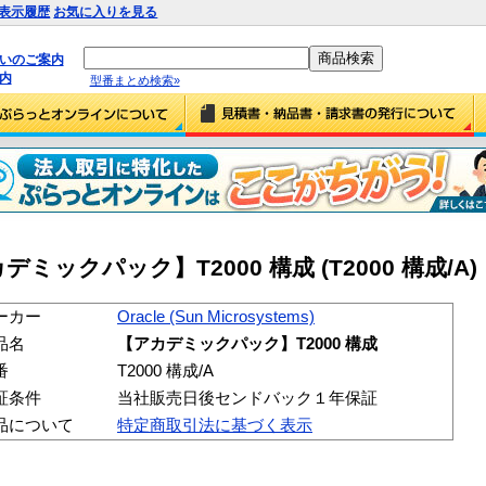
表示履歴
お気に入りを見る
払いのご案内
内
型番まとめ検索»
【アカデミックパック】T2000 構成 (T2000 構成/A)
ーカー
Oracle (Sun Microsystems)
品名
【アカデミックパック】T2000 構成
番
T2000 構成/A
証条件
当社販売日後センドバック１年保証
品について
特定商取引法に基づく表示