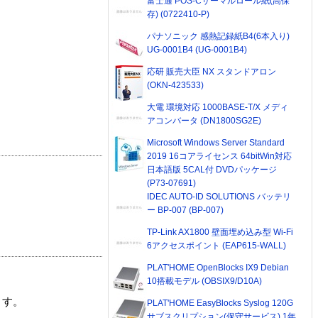
富士通 POS-Cサーマルロール紙(高保
存) (0722410-P)
パナソニック 感熱記録紙B4(6本入り)
UG-0001B4 (UG-0001B4)
応研 販売大臣 NX スタンドアロン
(OKN-423533)
大電 環境対応 1000BASE-T/X メディ
アコンバータ (DN1800SG2E)
Microsoft Windows Server Standard
2019 16コアライセンス 64bitWin対応
日本語版 5CAL付 DVDパッケージ
(P73-07691)
IDEC AUTO-ID SOLUTIONS バッテリ
ー BP-007 (BP-007)
TP-Link AX1800 壁面埋め込み型 Wi-Fi
6アクセスポイント (EAP615-WALL)
PLAT'HOME OpenBlocks IX9 Debian
10搭載モデル (OBSIX9/D10A)
ます。
PLAT'HOME EasyBlocks Syslog 120G
サブスクリプション(保守サービス) 1年