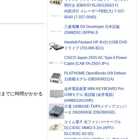
間付き (EBIX/SYSLOG120G/1Y)
内田洋行 イレーザーFB型(大) 7-337-
0040 (7-337-0040)
三菱電機 GX Developer 日本語版
(SW8D5C-GPPW-J)
Hewlett-Packard HP 外付けUSB DVD
ドライブ (701498-B21)
CISCO Japan 250V AC Type A Power
Cable (CAB-TA-250V-JP=)
PLAT'HOME OpenBlocks IX9 Debian
11搭載モデル (OBSIX9/D11A)
金井電器産業 MINI KEYBOARD Pro
着までに時間がかかる
USBモデル 英語版 (金井電器)
(HMB632KUS/R)
大電 100BASE-TX/FXメディアコンバ
ータ DN2800GE (DN2800GE)
エイム電子 光ファイバーケーブル
DLC/DSC MM62.5 2m (AFP2-
DLC/DSC-62-02)