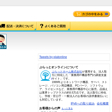
Tweets by platonline
ぷらっとオンラインについて
ぷらっとホーム株式会社
が運用する、法人取
引に特化した「業務用IT機器専門の調達支援
サイト」です。
1999年よりネットワーク機器、サーバ、スト
レージ、パソコン周辺機器、PCパーツ、ソフトウェ
ア、ライセンスなど、業務用IT機器中心に販売。品揃え
は業界トップクラスの約5.5万点です。法人取引に特化
し、学校・官公庁・一般法人のお客様の請求書後払いに
も対応しています。
IPv6への取り組み
会社概要
お客様からの声
もっと見る