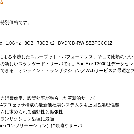
込
・特別価格です。
ore_ 1.0GHz_ 8GB_ 73GB x2_ DVD/CD-RW SEBPCCC1Z
い演算密度による卓越したスループット・パフォーマンス、そして比類の
しいスタンダード・サーバです。Sun Fire T2000はデータ
できる、オンライン・トランザクション／Webサービスに最適な
電力消費効率、設置効率が融合した革新的サーバ
4プロセッサ構成の最新他社製システムをも上回る処理性能
ームに求められる信頼性と拡張性
トランザクション処理に最適
Webコンソリデーション）に最適なサーバ