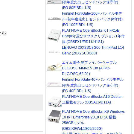
(初年度先出しセンドバック保守付)
(FG-80F-BDL-US)
Fortinet FortiGate-100F バンドルモデ
ル (初年度先出しセンドバック保守付)
(FG-100F-BDL-US)
PLAT'HOME OpenBlocks IoT FX1/E
ール
H/W保守及びサブスクリプション1年付
属 (OBSFX1/E/D11/H1S1)
LENOVO 20X2SC8G00 ThinkPad L14
Gen2 (20X2SC8G00)
エイム電子 光ファイバーケーブル
DLC/DSC MM62.5 1m (AFP2-
DLC/DSC-62-01)
Fortinet FortiGate-40F バンドルモデル
(初年度先出しセンドバック保守付)
(FG-40F-BDL-US)
PLAT'HOME OpenBlocks A16 Debian
11搭載モデル (OBSA16/D11A)
PLAT'HOME OpenBlocks IX9 Windows
10 IoT Enterprise 2019 LTSC搭載
256GBモデル
(OBSIX9/W/L1809/256G)