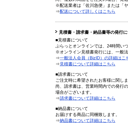
※配送業者は「佐川急便」または「
⇒
配送について詳しくはこちら
見積書・請求書・納品書等の発行に
■見積書について
ぷらっとオンラインでは、24時間い
※オンライン見積書発行には、一般法人
⇒
一般法人会員（BizID）の詳細はこ
⇒
見積書について詳細はこちら
■請求書について
ご注文時に希望されたお客様に関し
尚、請求書は、営業時間内での発行
場合がございます。
⇒
請求書について詳細はこちら
■納品書について
お届けする商品に同梱致します。
⇒
納品書について詳細はこちら