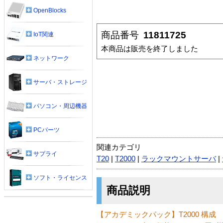
OpenBlocks
商品番号
11811725
IoT関連
本商品は販売を終了しました
ネットワーク
サーバ・ストレージ
パソコン・周辺機器
PCパーツ
関連カテゴリ
サプライ
T20
|
T2000
|
ラックマウントサーバ
|
ソフト・ライセンス
商品説明
【アカデミックパック】T2000 構成