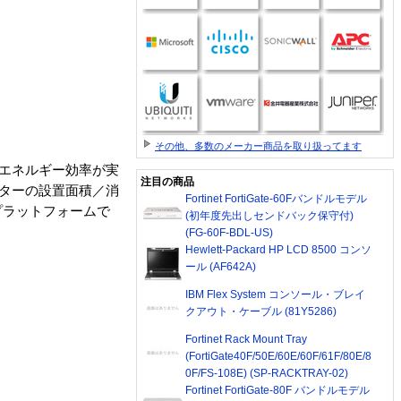
その他、多数のメーカー商品を取り扱ってます
ないエネルギー効率が実
注目の商品
センターの設置面積／消
Fortinet FortiGate-60Fバンドルモデル
プラットフォームで
(初年度先出しセンドバック保守付)
(FG-60F-BDL-US)
Hewlett-Packard HP LCD 8500 コンソ
ール (AF642A)
IBM Flex System コンソール・ブレイ
クアウト・ケーブル (81Y5286)
Fortinet Rack Mount Tray
(FortiGate40F/50E/60E/60F/61F/80E/8
0F/FS-108E) (SP-RACKTRAY-02)
Fortinet FortiGate-80F バンドルモデル