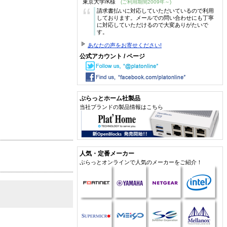
東京大学/K様
(ご利用期間2009年～)
“
請求書払いに対応していただいているので利用
しております。メールでの問い合わせにも丁寧
に対応していただけるので大変ありがたいで
す。
あなたの声をお寄せください!
公式アカウント / ページ
ぷらっとホーム社製品
当社ブランドの製品情報はこちら
人気・定番メーカー
ぷらっとオンラインで人気のメーカーをご紹介！