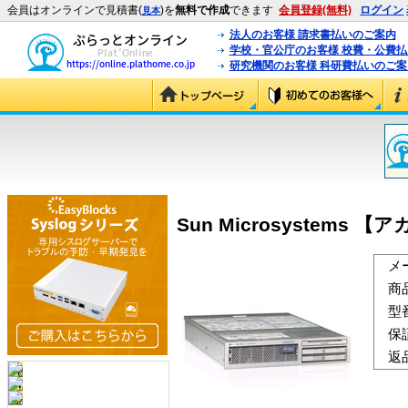
会員はオンラインで見積書(
)を
無料で作成
できます
会員登録(無料)
ログイン
見本
法人のお客様 請求書払いのご案内
学校・官公庁のお客様 校費・公費
研究機関のお客様 科研費払いのご案
Sun Microsystems 
メ
商
型
保
返