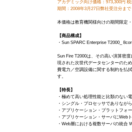
アカデミック向け価格：973,300円 税
期間：2008年3月27日弊社受注分まで
本価格は教育機関様向けの期間限定
【商品構成】
・Sun SPARC Enterprise T2000_ 8c
Sun Fire T2000は、その高
現された次世代データセンターのための新
費電力／空調設備に関する制約を払拭
す。
【特長】
・極めて高い処理性能と比類のない
・シングル・プロセッサでありながら
・アプリケーション・プラットフォ
・アプリケーション・サーバにWeb
・Web層における複数サーバの統合 