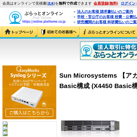
会員はオンラインで見積書(
)を
無料で作成
できます
会員登録(無料)
ログイン
見本
法人のお客様 請求書払いのご案内
学校・官公庁のお客様 校費・公費
研究機関のお客様 科研費払いのご案
Sun Microsystems
Basic構成 (X4450 Basic