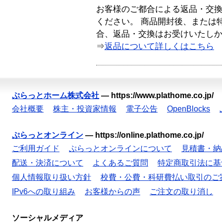
お客様のご都合による返品・交
ください。 商品開封後、または
合、返品・交換はお受けいたし
⇒
返品について詳しくはこちら
ぷらっとホーム株式会社
—
https://www.plathome.co.jp/
会社概要
株主・投資家情報
電子公告
OpenBlocks
ぷらっとオンライン
—
https://online.plathome.co.jp/
ご利用ガイド
ぷらっとオンラインについて
見積書・納
配送・決済について
よくあるご質問
特定商取引法に基
個人情報取り扱い方針
校費・公費・科研費払い取引のご
IPv6への取り組み
お客様からの声
ご注文の取り消し
ソーシャルメディア