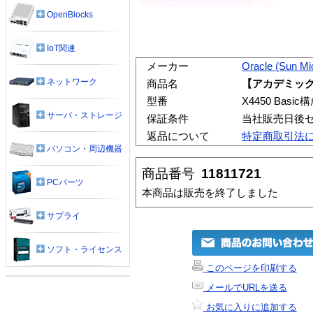
OpenBlocks
IoT関連
メーカー
Oracle (Sun Mi
ネットワーク
商品名
【アカデミックパ
型番
X4450 Basic構
サーバ・ストレージ
保証条件
当社販売日後
返品について
特定商取引法
パソコン・周辺機器
商品番号
11811721
PCパーツ
本商品は販売を終了しました
サプライ
ソフト・ライセンス
このページを印刷する
メールでURLを送る
お気に入りに追加する