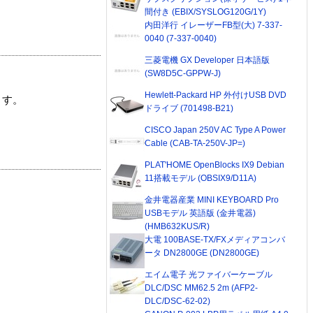
間付き (EBIX/SYSLOG120G/1Y)
内田洋行 イレーザーFB型(大) 7-337-
0040 (7-337-0040)
三菱電機 GX Developer 日本語版
(SW8D5C-GPPW-J)
Hewlett-Packard HP 外付けUSB DVD
ます。
ドライブ (701498-B21)
CISCO Japan 250V AC Type A Power
Cable (CAB-TA-250V-JP=)
PLAT'HOME OpenBlocks IX9 Debian
11搭載モデル (OBSIX9/D11A)
金井電器産業 MINI KEYBOARD Pro
USBモデル 英語版 (金井電器)
(HMB632KUS/R)
大電 100BASE-TX/FXメディアコンバ
ータ DN2800GE (DN2800GE)
エイム電子 光ファイバーケーブル
DLC/DSC MM62.5 2m (AFP2-
DLC/DSC-62-02)