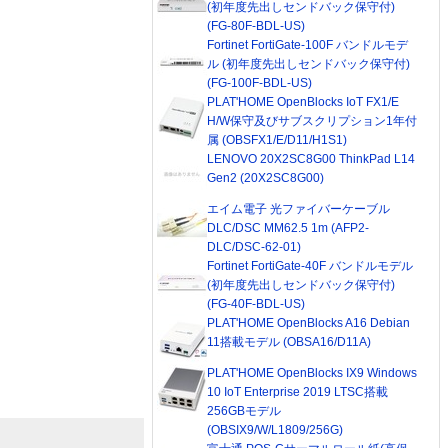
(初年度先出しセンドバック保守付)
(FG-80F-BDL-US)
Fortinet FortiGate-100F バンドルモデ
ル (初年度先出しセンドバック保守付)
(FG-100F-BDL-US)
PLAT'HOME OpenBlocks IoT FX1/E
H/W保守及びサブスクリプション1年付
属 (OBSFX1/E/D11/H1S1)
LENOVO 20X2SC8G00 ThinkPad L14
Gen2 (20X2SC8G00)
エイム電子 光ファイバーケーブル
DLC/DSC MM62.5 1m (AFP2-
DLC/DSC-62-01)
Fortinet FortiGate-40F バンドルモデル
(初年度先出しセンドバック保守付)
(FG-40F-BDL-US)
PLAT'HOME OpenBlocks A16 Debian
11搭載モデル (OBSA16/D11A)
PLAT'HOME OpenBlocks IX9 Windows
10 IoT Enterprise 2019 LTSC搭載
256GBモデル
(OBSIX9/W/L1809/256G)