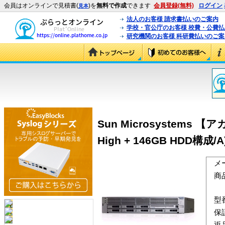
会員はオンラインで見積書(
)を
無料で作成
できます
会員登録(無料)
ログイン
見本
法人のお客様 請求書払いのご案内
学校・官公庁のお客様 校費・公費
研究機関のお客様 科研費払いのご案
Sun Microsystems 【
High + 146GB HDD構成/A
メ
商
型
保
返