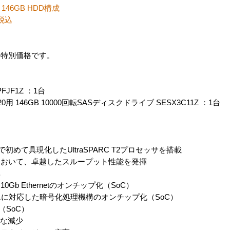
146GB HDD構成
 税込
・特別価格です。
DPFJF1Z ：1台
 / T5220用 146GB 10000回転SASディスクドライブ SESX3C11Z ：1台
”を業界で初めて具現化したUltraSPARC T2プロセッサを搭載
において、卓越したスループット性能を発揮
率
b Ethernetのオンチップ化（SoC）
ムに対応した暗号化処理機構のオンチップ化（SoC）
化（SoC）
幅な減少