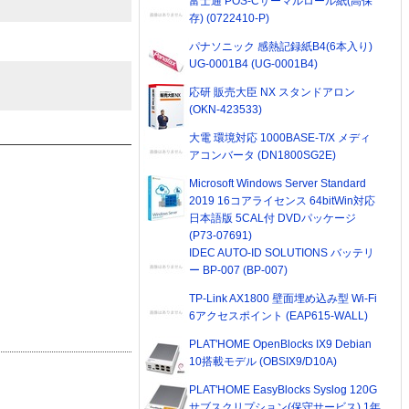
富士通 POS-Cサーマルロール紙(高保
存) (0722410-P)
パナソニック 感熱記録紙B4(6本入り)
UG-0001B4 (UG-0001B4)
応研 販売大臣 NX スタンドアロン
(OKN-423533)
大電 環境対応 1000BASE-T/X メディ
アコンバータ (DN1800SG2E)
Microsoft Windows Server Standard
2019 16コアライセンス 64bitWin対応
日本語版 5CAL付 DVDパッケージ
(P73-07691)
IDEC AUTO-ID SOLUTIONS バッテリ
ー BP-007 (BP-007)
TP-Link AX1800 壁面埋め込み型 Wi-Fi
6アクセスポイント (EAP615-WALL)
PLAT'HOME OpenBlocks IX9 Debian
10搭載モデル (OBSIX9/D10A)
PLAT'HOME EasyBlocks Syslog 120G
サブスクリプション(保守サービス) 1年