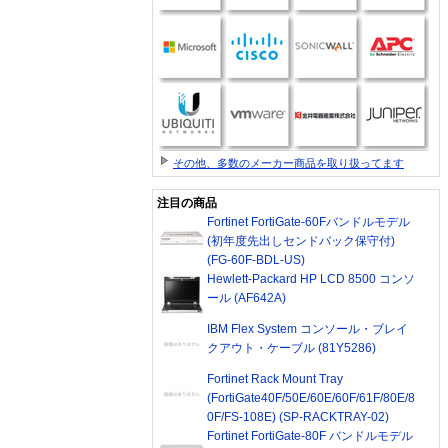
その他、多数のメーカー商品を取り扱ってます
注目の商品
Fortinet FortiGate-60Fバンドルモデル
(初年度先出しセンドバック保守付)
(FG-60F-BDL-US)
Hewlett-Packard HP LCD 8500 コンソ
ール (AF642A)
IBM Flex System コンソール・ブレイ
クアウト・ケーブル (81Y5286)
Fortinet Rack Mount Tray
(FortiGate40F/50E/60E/60F/61F/80E/8
0F/FS-108E) (SP-RACKTRAY-02)
Fortinet FortiGate-80F バンドルモデル