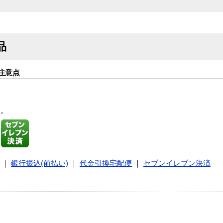
品
注意点
す。
｜
銀行振込(前払い)
｜
代金引換宅配便
｜
セブンイレブン決済