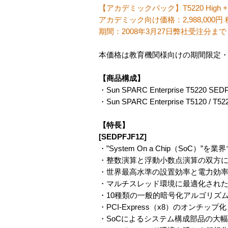
【アカデミックパック】T5220 High + 
アカデミック向け価格：2,988,000円
期間：2008年3月27日弊社受注分まで
本価格は教育機関様向けの期間限定
【商品構成】
・Sun SPARC Enterprise T5220 SE
・Sun SPARC Enterprise T5120
【特長】
[SEDPFJF1Z]
・”System On a Chip（SoC）
・整数演算と浮動小数点演算の双方
・世界最高水準の設置効率と電力効
・マルチスレッド環境に最適化された10G
・10種類の一般的暗号化アルゴリズ
・PCI-Express（x8）のオンチップ
・SoCによるシステム構成部品の大