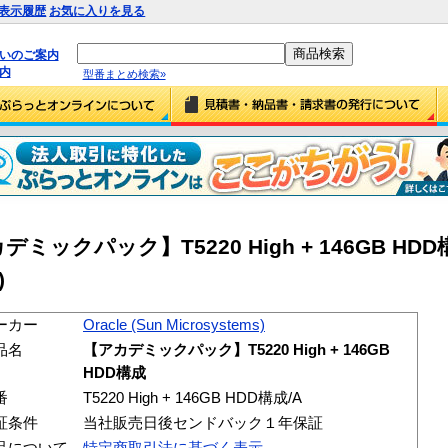
表示履歴
お気に入りを見る
払いのご案内
内
型番まとめ検索»
アカデミックパック】T5220 High + 146GB HDD構
)
ーカー
Oracle (Sun Microsystems)
品名
【アカデミックパック】T5220 High + 146GB
HDD構成
番
T5220 High + 146GB HDD構成/A
証条件
当社販売日後センドバック１年保証
品について
特定商取引法に基づく表示