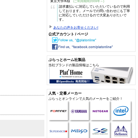
東京大学/K様
(ご利用期間2009年～)
“
請求書払いに対応していただいているので利用
しております。メールでの問い合わせにも丁寧
に対応していただけるので大変ありがたいで
す。
あなたの声をお寄せください!
公式アカウント / ページ
ぷらっとホーム社製品
当社ブランドの製品情報はこちら
人気・定番メーカー
ぷらっとオンラインで人気のメーカーをご紹介！