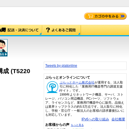
Tweets by platonline
成 (T5220
ぷらっとオンラインについて
ぷらっとホーム株式会社
が運用する、法人取
引に特化した「業務用IT機器専門の調達支援
サイト」です。
1999年よりネットワーク機器、サーバ、スト
レージ、パソコン周辺機器、PCパーツ、ソフトウェ
ア、ライセンスなど、業務用IT機器中心に販売。品揃え
は業界トップクラスの約5.5万点です。法人取引に特化
し、学校・官公庁・一般法人のお客様の請求書後払いに
も対応しています。
IPv6への取り組み
会社概要
お客様からの声
もっと見る