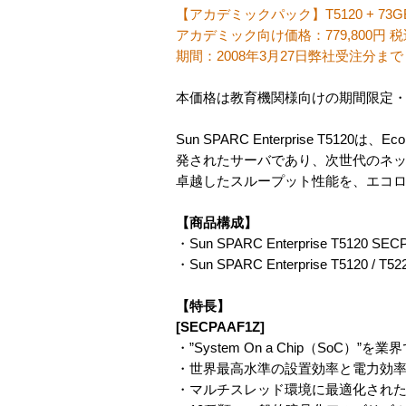
【アカデミックパック】T5120 + 73G
アカデミック向け価格：779,800円 税
期間：2008年3月27日弊社受注分まで
本価格は教育機関様向けの期間限定
Sun SPARC Enterprise T5
発されたサーバであり、次世代のネ
卓越したスループット性能を、エコ
【商品構成】
・Sun SPARC Enterprise T5120 SE
・Sun SPARC Enterprise T5120
【特長】
[SECPAAF1Z]
・”System On a Chip（SoC）
・世界最高水準の設置効率と電力効
・マルチスレッド環境に最適化された10G