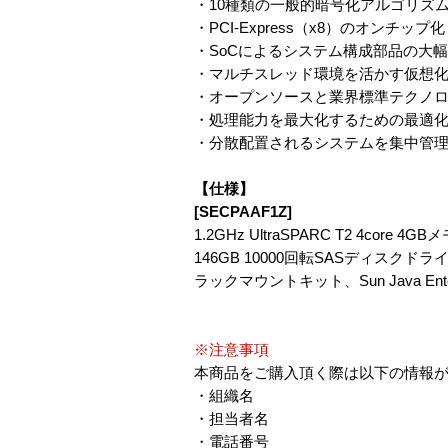
・10種類の一般的暗号化アルゴリズ
・PCI-Express（x8）のオンチップ
・SoCによるシステム構成部品の大
・マルチスレッド環境を活かす仮想
・オープンソースと業界標準テクノ
・処理能力を最大化するための最適
・分散配置されるシステムを集中管
【仕様】
[SECPAAF1Z]
1.2GHz UltraSPARC T2 4core 4GB
146GB 10000回転SASディスクドライ
ラックマウントキット、Sun Java Ente
※注意事項
本商品をご購入頂く際は以下の情報
・組織名
・担当者名
・電話番号