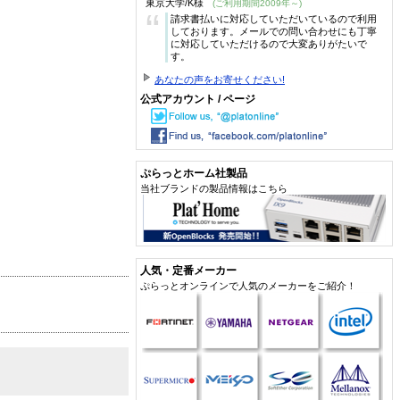
東京大学/K様
(ご利用期間2009年～)
“
請求書払いに対応していただいているので利用
しております。メールでの問い合わせにも丁寧
に対応していただけるので大変ありがたいで
す。
あなたの声をお寄せください!
公式アカウント / ページ
ぷらっとホーム社製品
当社ブランドの製品情報はこちら
人気・定番メーカー
ぷらっとオンラインで人気のメーカーをご紹介！