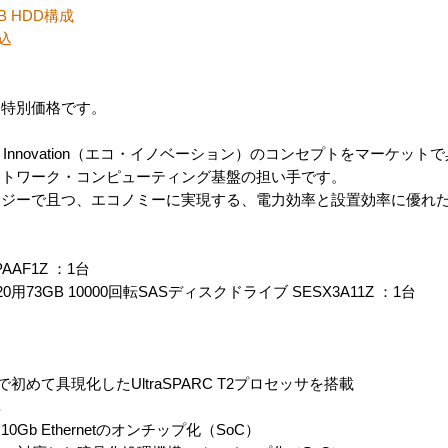
B HDD構成
込
・特別価格です。
120は、Eco Innovation（エコ・イノベーション）のコンセプトをマー
ットワーク・コンピューティング基盤の担い手です。
ロジーで且つ、エコノミーに実現する、電力効率と設置効率に優れ
CPAAF1Z ：1台
 / T5220用73GB 10000回転SASディスクドライブ SESX3A11Z ：1台
”を業界で初めて具現化したUltraSPARC T2プロセッサを搭載
率
b Ethernetのオンチップ化（SoC）