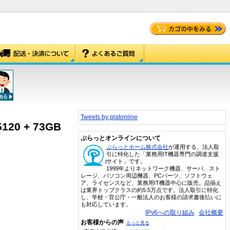
Tweets by platonline
20 + 73GB
ぷらっとオンラインについて
ぷらっとホーム株式会社
が運用する、法人取
引に特化した「業務用IT機器専門の調達支援
サイト」です。
1999年よりネットワーク機器、サーバ、スト
レージ、パソコン周辺機器、PCパーツ、ソフトウェ
ア、ライセンスなど、業務用IT機器中心に販売。品揃え
は業界トップクラスの約5.5万点です。法人取引に特化
し、学校・官公庁・一般法人のお客様の請求書後払いに
も対応しています。
IPv6への取り組み
会社概要
お客様からの声
もっと見る