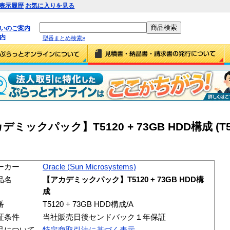
表示履歴
お気に入りを見る
払いのご案内
内
型番まとめ検索»
アカデミックパック】T5120 + 73GB HDD構成 (T51
ーカー
Oracle (Sun Microsystems)
品名
【アカデミックパック】T5120 + 73GB HDD構
成
番
T5120 + 73GB HDD構成/A
証条件
当社販売日後センドバック１年保証
品について
特定商取引法に基づく表示