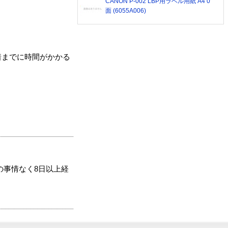
CANON P-002 LBP用ラベル用紙 A4 0
面 (6055A006)
着までに時間がかかる
の事情なく8日以上経