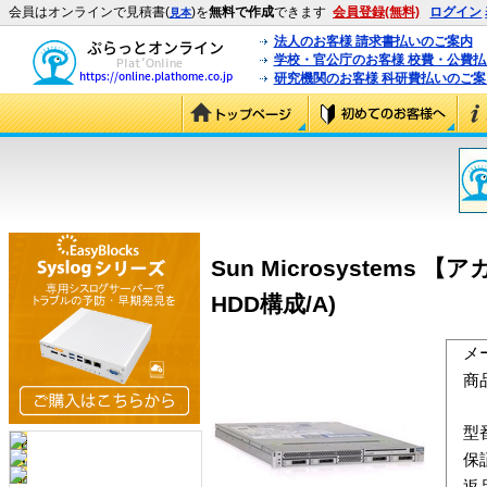
会員はオンラインで見積書(
)を
無料で作成
できます
会員登録(無料)
ログイン
見本
法人のお客様 請求書払いのご案内
学校・官公庁のお客様 校費・公費
研究機関のお客様 科研費払いのご案
Sun Microsystems 【
HDD構成/A)
メ
商
型
保
返