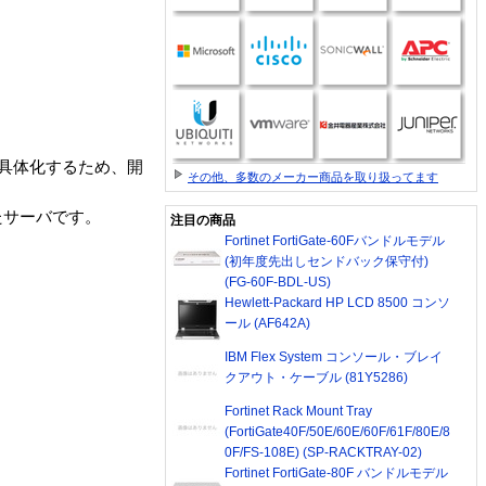
ケットで具体化するため、開
その他、多数のメーカー商品を取り扱ってます
たサーバです。
注目の商品
Fortinet FortiGate-60Fバンドルモデル
(初年度先出しセンドバック保守付)
(FG-60F-BDL-US)
Hewlett-Packard HP LCD 8500 コンソ
ール (AF642A)
IBM Flex System コンソール・ブレイ
クアウト・ケーブル (81Y5286)
Fortinet Rack Mount Tray
(FortiGate40F/50E/60E/60F/61F/80E/8
0F/FS-108E) (SP-RACKTRAY-02)
Fortinet FortiGate-80F バンドルモデル