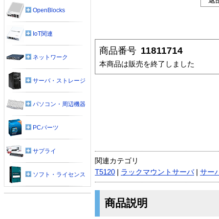
OpenBlocks
IoT関連
商品番号
11811714
ネットワーク
本商品は販売を終了しました
サーバ・ストレージ
パソコン・周辺機器
PCパーツ
サプライ
関連カテゴリ
T5120
|
ラックマウントサーバ
|
サー
ソフト・ライセンス
商品説明