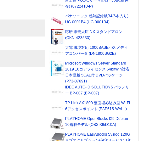
富士通 POS-Cサーマルロール紙(高保
存) (0722410-P)
パナソニック 感熱記録紙B4(6本入り)
UG-0001B4 (UG-0001B4)
応研 販売大臣 NX スタンドアロン
(OKN-423533)
大電 環境対応 1000BASE-T/X メディ
アコンバータ (DN1800SG2E)
Microsoft Windows Server Standard
2019 16コアライセンス 64bitWin対応
日本語版 5CAL付 DVDパッケージ
(P73-07691)
IDEC AUTO-ID SOLUTIONS バッテリ
ー BP-007 (BP-007)
TP-Link AX1800 壁面埋め込み型 Wi-Fi
6アクセスポイント (EAP615-WALL)
PLAT'HOME OpenBlocks IX9 Debian
10搭載モデル (OBSIX9/D10A)
PLAT'HOME EasyBlocks Syslog 120G
サブスクリプション(保守サービス) 1年