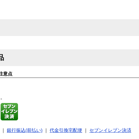
品
注意点
す。
｜
銀行振込(前払い)
｜
代金引換宅配便
｜
セブンイレブン決済