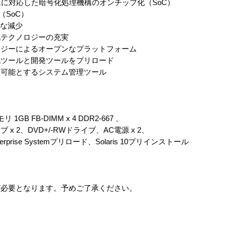
ムに対応した暗号化処理機構のオンチップ化（SoC）
化（SoC）
幅な減少
化テクノロジーの充実
ロジーによるオープンなプラットフォーム
化ツールと開発ツールをプリロード
理可能とするシステム管理ツール
メモリ 1GB FB-DIMM x 4 DDR2-667 、
ブ x 2、DVD+/-RWドライブ、AC電源 x 2、
rprise Systemプリロード、Solaris 10プリインストール
が必要となります。予めご了承ください。