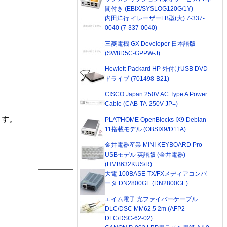
間付き (EBIX/SYSLOG120G/1Y)
内田洋行 イレーザーFB型(大) 7-337-
0040 (7-337-0040)
三菱電機 GX Developer 日本語版
(SW8D5C-GPPW-J)
Hewlett-Packard HP 外付けUSB DVD
ドライブ (701498-B21)
CISCO Japan 250V AC Type A Power
Cable (CAB-TA-250V-JP=)
ます。
PLAT'HOME OpenBlocks IX9 Debian
11搭載モデル (OBSIX9/D11A)
金井電器産業 MINI KEYBOARD Pro
USBモデル 英語版 (金井電器)
(HMB632KUS/R)
大電 100BASE-TX/FXメディアコンバ
ータ DN2800GE (DN2800GE)
エイム電子 光ファイバーケーブル
DLC/DSC MM62.5 2m (AFP2-
DLC/DSC-62-02)