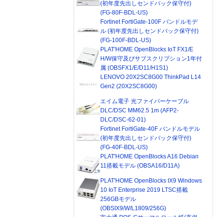
(初年度先出しセンドバック保守付)
(FG-80F-BDL-US)
Fortinet FortiGate-100F バンドルモデ
ル (初年度先出しセンドバック保守付)
(FG-100F-BDL-US)
PLAT'HOME OpenBlocks IoT FX1/E
H/W保守及びサブスクリプション1年付
属 (OBSFX1/E/D11/H1S1)
LENOVO 20X2SC8G00 ThinkPad L14
Gen2 (20X2SC8G00)
エイム電子 光ファイバーケーブル
DLC/DSC MM62.5 1m (AFP2-
DLC/DSC-62-01)
Fortinet FortiGate-40F バンドルモデル
(初年度先出しセンドバック保守付)
(FG-40F-BDL-US)
PLAT'HOME OpenBlocks A16 Debian
11搭載モデル (OBSA16/D11A)
PLAT'HOME OpenBlocks IX9 Windows
10 IoT Enterprise 2019 LTSC搭載
256GBモデル
(OBSIX9/W/L1809/256G)