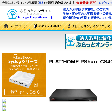
会員はオンラインで見積書(
)を
無料で作成
できます
会員登録(無料)
ログイン
見本
法人のお客様 請求書払いのご案内
学校・官公庁のお客様 校費・公費
研究機関のお客様 科研費払いのご案
PLAT’HOME PShare CS40