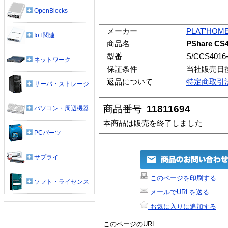
OpenBlocks
メーカー
PLAT'HOM
IoT関連
商品名
PShare CS
型番
S/CCS4016
ネットワーク
保証条件
当社販売日
返品について
特定商取引
サーバ・ストレージ
商品番号
11811694
パソコン・周辺機器
本商品は販売を終了しました
PCパーツ
サプライ
このページを印刷する
ソフト・ライセンス
メールでURLを送る
お気に入りに追加する
このページのURL