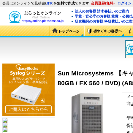
会員はオンラインで見積書(
)を
無料で作成
できます
会員登録(無料)
ログイン
見本
法人のお客様 請求書払いのご案内
学校・官公庁のお客様 校費・公費
研究機関のお客様 科研費払いのご案
Sun Microsystems 【キャ
80GB / FX 560 / DVD) (
メ
商
型
保
返