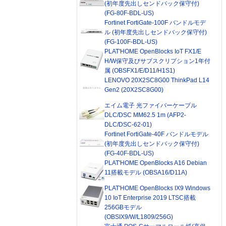
(初年度先出しセンドバック保守付)
(FG-80F-BDL-US)
Fortinet FortiGate-100F バンドルモデ
ル (初年度先出しセンドバック保守付)
(FG-100F-BDL-US)
PLAT'HOME OpenBlocks IoT FX1/E
H/W保守及びサブスクリプション1年付
属 (OBSFX1/E/D11/H1S1)
LENOVO 20X2SC8G00 ThinkPad L14
Gen2 (20X2SC8G00)
エイム電子 光ファイバーケーブル
DLC/DSC MM62.5 1m (AFP2-
DLC/DSC-62-01)
Fortinet FortiGate-40F バンドルモデル
(初年度先出しセンドバック保守付)
(FG-40F-BDL-US)
PLAT'HOME OpenBlocks A16 Debian
11搭載モデル (OBSA16/D11A)
PLAT'HOME OpenBlocks IX9 Windows
10 IoT Enterprise 2019 LTSC搭載
256GBモデル
(OBSIX9/W/L1809/256G)