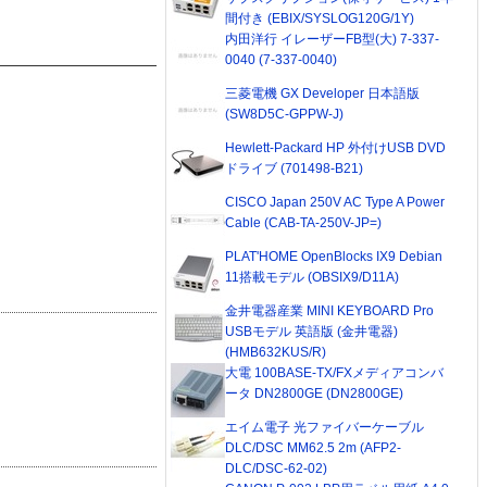
間付き (EBIX/SYSLOG120G/1Y)
内田洋行 イレーザーFB型(大) 7-337-
0040 (7-337-0040)
三菱電機 GX Developer 日本語版
(SW8D5C-GPPW-J)
Hewlett-Packard HP 外付けUSB DVD
ドライブ (701498-B21)
CISCO Japan 250V AC Type A Power
Cable (CAB-TA-250V-JP=)
PLAT'HOME OpenBlocks IX9 Debian
11搭載モデル (OBSIX9/D11A)
金井電器産業 MINI KEYBOARD Pro
USBモデル 英語版 (金井電器)
(HMB632KUS/R)
大電 100BASE-TX/FXメディアコンバ
ータ DN2800GE (DN2800GE)
エイム電子 光ファイバーケーブル
DLC/DSC MM62.5 2m (AFP2-
DLC/DSC-62-02)