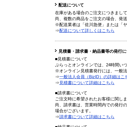
配送について
在庫がある場合のご注文につきまし
尚、複数の商品をご注文の場合、発
※配送業者は「佐川急便」または「
⇒
配送について詳しくはこちら
見積書・請求書・納品書等の発行に
■見積書について
ぷらっとオンラインでは、24時間い
※オンライン見積書発行には、一般法人
⇒
一般法人会員（BizID）の詳細はこ
⇒
見積書について詳細はこちら
■請求書について
ご注文時に希望されたお客様に関し
尚、請求書は、営業時間内での発行
場合がございます。
⇒
請求書について詳細はこちら