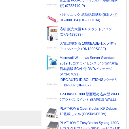
富士通 POS-Cサーマルロール紙(高保
存) (0722410-P)
パナソニック 感熱記録紙B4(6本入り)
UG-0001B4 (UG-0001B4)
応研 販売大臣 NX スタンドアロン
(OKN-423533)
大電 環境対応 1000BASE-T/X メディ
アコンバータ (DN1800SG2E)
Microsoft Windows Server Standard
2019 16コアライセンス 64bitWin対応
日本語版 5CAL付 DVDパッケージ
(P73-07691)
IDEC AUTO-ID SOLUTIONS バッテリ
ー BP-007 (BP-007)
TP-Link AX1800 壁面埋め込み型 Wi-Fi
6アクセスポイント (EAP615-WALL)
PLAT'HOME OpenBlocks IX9 Debian
10搭載モデル (OBSIX9/D10A)
PLAT'HOME EasyBlocks Syslog 120G
サブスクリプション(保守サービス) 1年