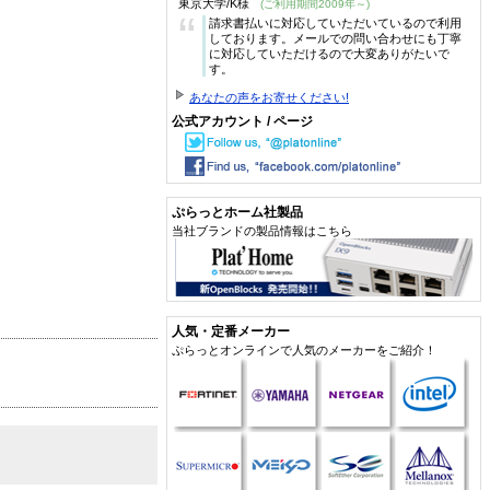
東京大学/K様
(ご利用期間2009年～)
“
請求書払いに対応していただいているので利用
しております。メールでの問い合わせにも丁寧
に対応していただけるので大変ありがたいで
す。
あなたの声をお寄せください!
公式アカウント / ページ
ぷらっとホーム社製品
当社ブランドの製品情報はこちら
人気・定番メーカー
ぷらっとオンラインで人気のメーカーをご紹介！