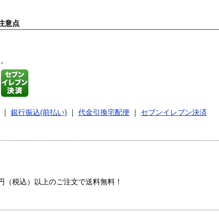
注意点
す。
｜
銀行振込(前払い)
｜
代金引換宅配便
｜
セブンイレブン決済
00円（税込）以上のご注文で送料無料！