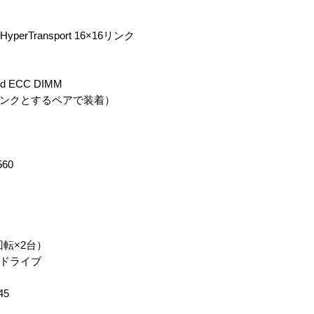
erTransport 16×16リンク
ed ECC DIMM
1バンクとするペアで装着）
60
回転×2台）
Mドライブ
45