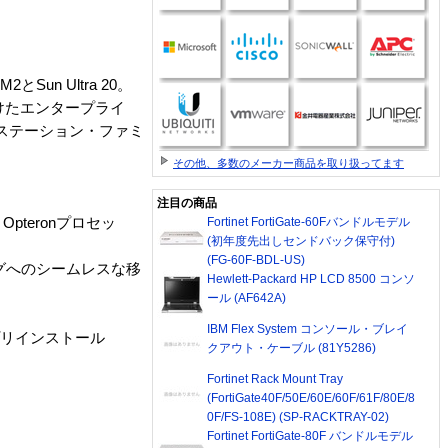
Sun Ultra 20。
受けたエンタープライ
クステーション・ファミ
その他、多数のメーカー商品を取り扱ってます
注目の商品
pteronプロセッ
Fortinet FortiGate-60Fバンドルモデル
(初年度先出しセンドバック保守付)
(FG-60F-BDL-US)
ングへのシームレスな移
Hewlett-Packard HP LCD 8500 コンソ
ール (AF642A)
IBM Flex System コンソール・ブレイ
がプリインストール
クアウト・ケーブル (81Y5286)
Fortinet Rack Mount Tray
(FortiGate40F/50E/60E/60F/61F/80E/8
0F/FS-108E) (SP-RACKTRAY-02)
Fortinet FortiGate-80F バンドルモデル