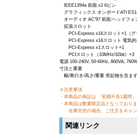
IEEE1394a 前面 x2 6ピン
グラフィックス オンボードATI ES10
オーディオ AC’97 前面:ヘッドフ
拡張スロット
PCI-Express x16スロット×1
PCI-Express x16スロット 電気的
PCI-Express x1スロット×1
PCIスロット（33MHz/32bit）×3
電源 100-240V, 50-60Hz, 800VA, 760
寸法と重量
幅/奥行き/高さ/重量 突起物を含まず 198
※注意事項
・本商品の保証は 「初期不良1週間」
・本商品は数量限定品となっており
在庫完売の場合、ご注文をキャンセ
関連リンク