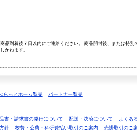
商品到着後７日以内にご連絡ください。 商品開封後、または特別
たしかねます。
ぷらっとホーム製品
パートナー製品
品書・請求書の発行について
配送・決済について
よくあ
方針
校費・公費・科研費払い取引のご案内
売掛取引のご