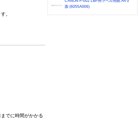
CANON P-002 LBP用ラベル用紙 A4 0
面 (6055A006)
ます。
着までに時間がかかる