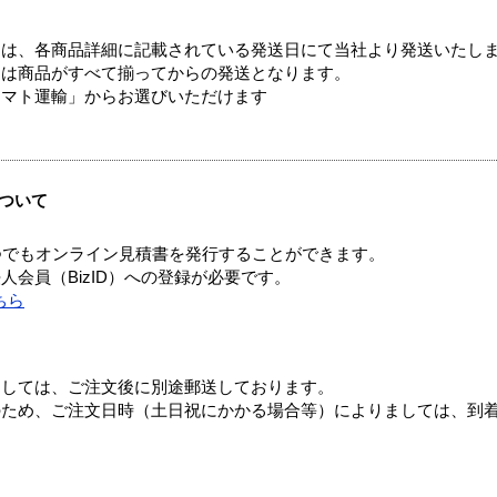
ては、各商品詳細に記載されている発送日にて当社より発送いたし
送は商品がすべて揃ってからの発送となります。
ヤマト運輸」からお選びいただけます
ついて
つでもオンライン見積書を発行することができます。
会員（BizID）への登録が必要です。
ちら
ましては、ご注文後に別途郵送しております。
のため、ご注文日時（土日祝にかかる場合等）によりましては、到