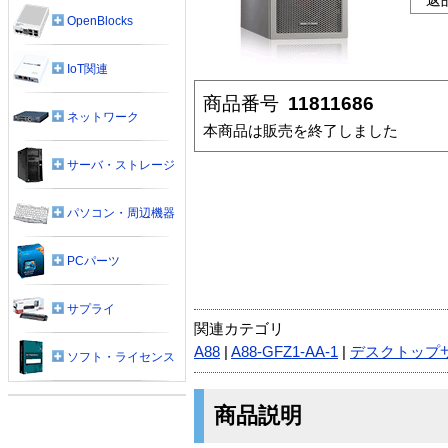
OpenBlocks
IoT関連
商品番号
11811686
ネットワーク
本商品は販売を終了しました
サーバ・ストレージ
パソコン・周辺機器
PCパーツ
サプライ
関連カテゴリ
A88
|
A88-GFZ1-AA-1
|
デスクトップ
ソフト・ライセンス
商品説明