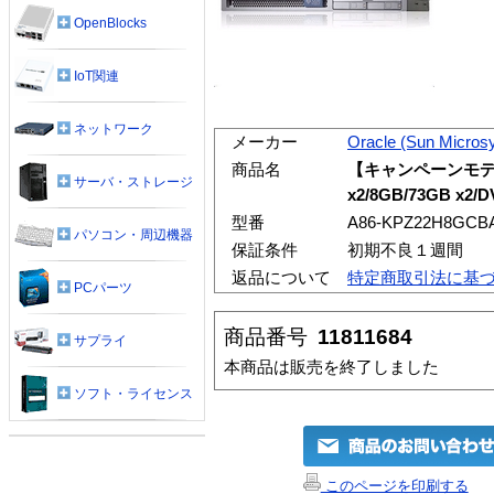
OpenBlocks
IoT関連
ネットワーク
メーカー
Oracle (Sun Micros
商品名
【キャンペーンモデル】Su
サーバ・ストレージ
x2/8GB/73GB x2/
型番
A86-KPZ22H8GCB
パソコン・周辺機器
保証条件
初期不良１週間
返品について
特定商取引法に基
PCパーツ
商品番号
11811684
サプライ
本商品は販売を終了しました
ソフト・ライセンス
このページを印刷する