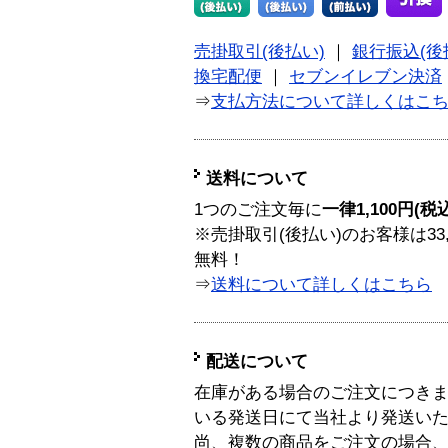
売掛取引(後払い)
｜
銀行振込(後
換宅配便
｜
セブンイレブン決済
⇒
支払方法について詳しくはこ
送料について
1つのご注文毎に
一律1,100円(税
※売掛取引(後払い)のお客様は33
無料！
⇒
送料について詳しくはこちら
配送について
在庫がある場合のご注文につき
いる発送日にて当社より発送い
尚、複数の商品をご注文の場合