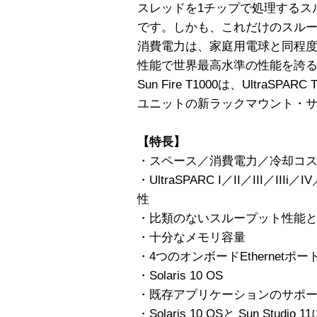
スレッドを1チップで処理するス
です。しかも、これだけのスル
消費電力は、家庭用電球と同程
性能で世界最高水準の性能を誇
Sun Fire T1000は、Ultra
ユニットの新ラックマウント・
【特長】
・スペース／消費電力／冷却コ
・UltraSPARC I／II／III／I
性
・比類のないスループット性能
・十分なメモリ容量
・4つのオンボードEthernetポー
・Solaris 10 OS
・既存アプリケーションのサポ
・Solaris 10 OSと Sun St