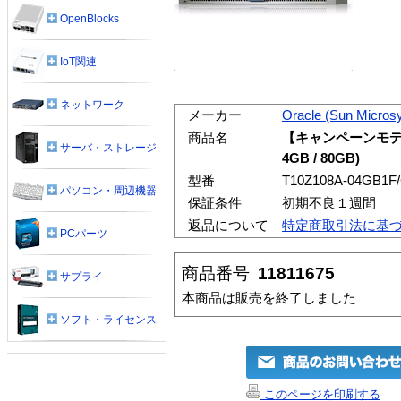
OpenBlocks
IoT関連
ネットワーク
メーカー
Oracle (Sun Micros
商品名
【キャンペーンモデル】Sun
サーバ・ストレージ
4GB / 80GB)
型番
T10Z108A-04GB1F
パソコン・周辺機器
保証条件
初期不良１週間
返品について
特定商取引法に基
PCパーツ
商品番号
11811675
サプライ
本商品は販売を終了しました
ソフト・ライセンス
このページを印刷する