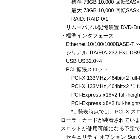
標準 73GB 10,000 回転SAS×
最大 73GB 10,000 回転SAS×
RAID: RAID 0/1
リムーバブル記憶装置 DVD-Dua
・標準インタフェース
Ethernet 10/100/1000BASE-T ×
シリアル TIA/EIA-232-F×1 DB9
USB USB2.0×4
PCI 拡張スロット
PCI-X 133MHz／64bit×2 full-hei
PCI-X 133MHz／64bit×2 *1 full-
PCI-Express x16×2 full-height/l
PCI-Express x8×2 full-height/sh
*1 発表時点では、PCI-X 
ローラ・カードが装着されています
スロットが使用可能になる予定
セキュリティ オプション Sun Crypto