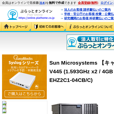
会員はオンラインで見積書(
)を
無料で作成
できます
会員登録(無料)
ログイン
見本
法人のお客様 請求書払いのご案内
学校・官公庁のお客様 校費・公費
研究機関のお客様 科研費払いのご案
Sun Microsystems 
V445 (1.593GHz x2 / 4GB 
EHZ2C1-04CB/C)