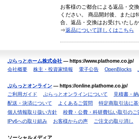
お客様のご都合による返品・交
ください。 商品開封後、または
合、返品・交換はお受けいたし
⇒
返品について詳しくはこちら
ぷらっとホーム株式会社
—
https://www.plathome.co.jp/
会社概要
株主・投資家情報
電子公告
OpenBlocks
ぷらっとオンライン
—
https://online.plathome.co.jp/
ご利用ガイド
ぷらっとオンラインについて
見積書・納
配送・決済について
よくあるご質問
特定商取引法に基
個人情報取り扱い方針
校費・公費・科研費払い取引のご
IPv6への取り組み
お客様からの声
ご注文の取り消し
ソーシャルメディア