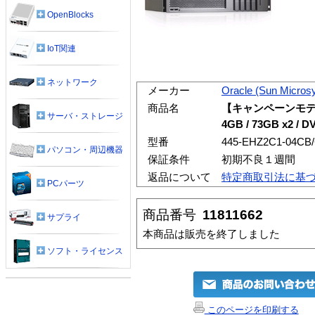
OpenBlocks
IoT関連
ネットワーク
メーカー
Oracle (Sun Micros
商品名
【キャンペーンモデル】Sun
サーバ・ストレージ
4GB / 73GB x2 / D
型番
445-EHZ2C1-04CB
パソコン・周辺機器
保証条件
初期不良１週間
返品について
特定商取引法に基
PCパーツ
商品番号
11811662
サプライ
本商品は販売を終了しました
ソフト・ライセンス
このページを印刷する