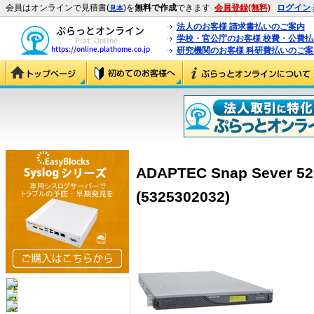
会員はオンラインで見積書(
)を
無料で作成
できます
会員登録(無料)
ログイン
見本
法人のお客様 請求書払いのご案内
学校・官公庁のお客様 校費・公費
研究機関のお客様 科研費払いのご案
ADAPTEC Snap Sever
(5325302032)