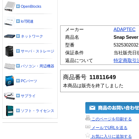
OpenBlocks
IoT関連
メーカー
ADAPTEC
ネットワーク
商品名
Snap Sev
型番
5325302032
サーバ・ストレージ
保証条件
当社販売日
返品について
特定商取引
パソコン・周辺機器
商品番号
11811649
PCパーツ
本商品は販売を終了しました
サプライ
ソフト・ライセンス
このページを印刷する
メールでURLを送る
お気に入りに追加する