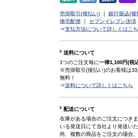
売掛取引(後払い)
｜
銀行振込(後
換宅配便
｜
セブンイレブン決済
⇒
支払方法について詳しくはこ
送料について
1つのご注文毎に
一律1,100円(税
※売掛取引(後払い)のお客様は33
無料！
⇒
送料について詳しくはこちら
配送について
在庫がある場合のご注文につき
いる発送日にて当社より発送い
尚、複数の商品をご注文の場合