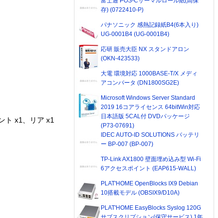
富士通 POS-Cサーマルロール紙(高保
存) (0722410-P)
パナソニック 感熱記録紙B4(6本入り)
UG-0001B4 (UG-0001B4)
応研 販売大臣 NX スタンドアロン
(OKN-423533)
大電 環境対応 1000BASE-T/X メディ
アコンバータ (DN1800SG2E)
Microsoft Windows Server Standard
2019 16コアライセンス 64bitWin対応
日本語版 5CAL付 DVDパッケージ
ント x1、リア x1
(P73-07691)
IDEC AUTO-ID SOLUTIONS バッテリ
ー BP-007 (BP-007)
TP-Link AX1800 壁面埋め込み型 Wi-Fi
6アクセスポイント (EAP615-WALL)
PLAT'HOME OpenBlocks IX9 Debian
10搭載モデル (OBSIX9/D10A)
PLAT'HOME EasyBlocks Syslog 120G
サブスクリプション(保守サービス) 1年