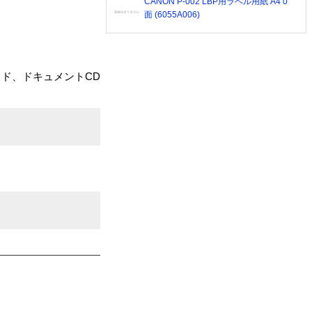
CANON P-002 LBP用ラベル用紙 A4 0
面 (6055A006)
･ガイド、ドキュメントCD