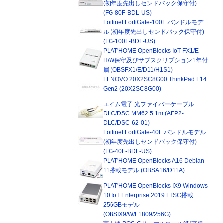
(初年度先出しセンドバック保守付)
(FG-80F-BDL-US)
Fortinet FortiGate-100F バンドルモデ
ル (初年度先出しセンドバック保守付)
(FG-100F-BDL-US)
PLAT'HOME OpenBlocks IoT FX1/E
H/W保守及びサブスクリプション1年付
属 (OBSFX1/E/D11/H1S1)
LENOVO 20X2SC8G00 ThinkPad L14
Gen2 (20X2SC8G00)
エイム電子 光ファイバーケーブル
DLC/DSC MM62.5 1m (AFP2-
DLC/DSC-62-01)
Fortinet FortiGate-40F バンドルモデル
(初年度先出しセンドバック保守付)
(FG-40F-BDL-US)
PLAT'HOME OpenBlocks A16 Debian
11搭載モデル (OBSA16/D11A)
PLAT'HOME OpenBlocks IX9 Windows
10 IoT Enterprise 2019 LTSC搭載
256GBモデル
(OBSIX9/W/L1809/256G)