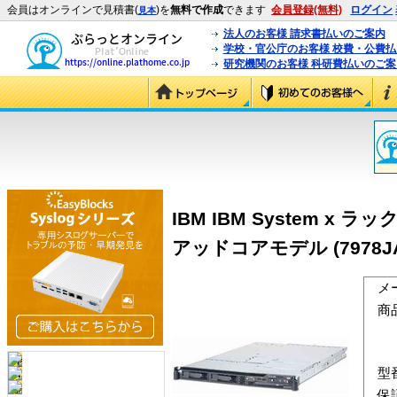
会員はオンラインで見積書(
)を
無料で作成
できます
会員登録(無料)
ログイン
見本
法人のお客様 請求書払いのご案内
学校・官公庁のお客様 校費・公費
研究機関のお客様 科研費払いのご案
IBM IBM System x
アッドコアモデル (7978JA
メ
商
型
保