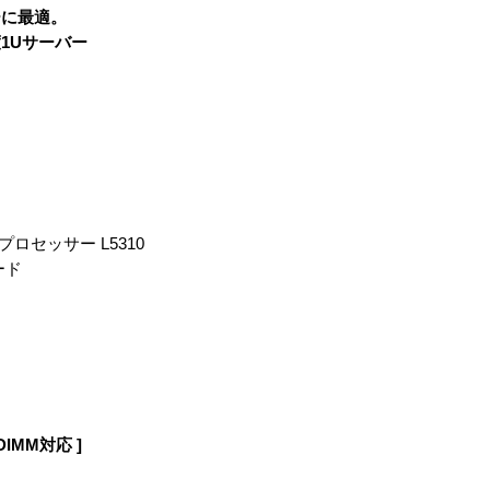
ーに最適。
1Uサーバー
ロセッサー L5310
ード
DIMM対応 ]