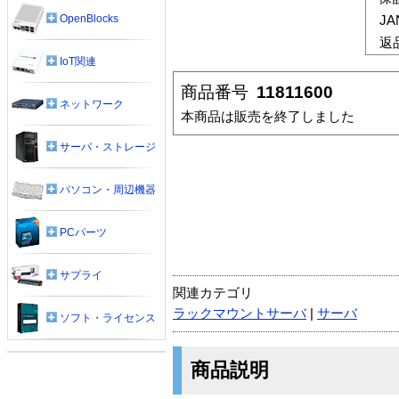
OpenBlocks
J
返
IoT関連
商品番号
11811600
ネットワーク
本商品は販売を終了しました
サーバ・ストレージ
パソコン・周辺機器
PCパーツ
サプライ
関連カテゴリ
ラックマウントサーバ
|
サーバ
ソフト・ライセンス
商品説明