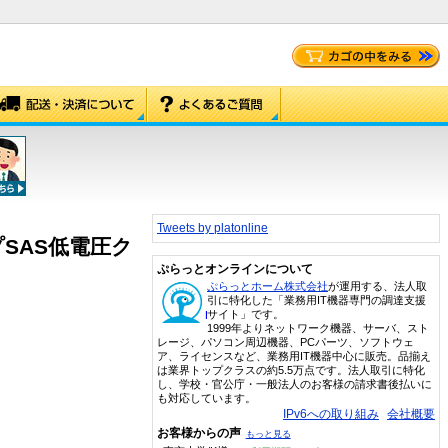
Tweets by platonline
ップSAS低電圧ク
ぷらっとオンラインについて
ぷらっとホーム株式会社
が運用する、法人取
引に特化した「業務用IT機器専門の調達支援
サイト」です。
1999年よりネットワーク機器、サーバ、スト
レージ、パソコン周辺機器、PCパーツ、ソフトウェ
ア、ライセンスなど、業務用IT機器中心に販売。品揃え
は業界トップクラスの約5.5万点です。法人取引に特化
し、学校・官公庁・一般法人のお客様の請求書後払いに
も対応しています。
IPv6への取り組み
会社概要
お客様からの声
もっと見る