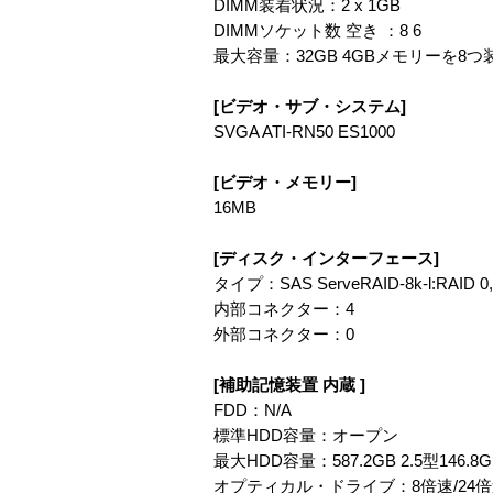
DIMM装着状況：2 x 1GB
DIMMソケット数 空き ：8 6
最大容量：32GB 4GBメモリーを8
[ビデオ・サブ・システム]
SVGA ATI-RN50 ES1000
[ビデオ・メモリー]
16MB
[ディスク・インターフェース]
タイプ：SAS ServeRAID-8k-l:RAID 
内部コネクター：4
外部コネクター：0
[補助記憶装置 内蔵 ]
FDD：N/A
標準HDD容量：オープン
最大HDD容量：587.2GB 2.5型1
オプティカル・ドライブ：8倍速/24倍速 I