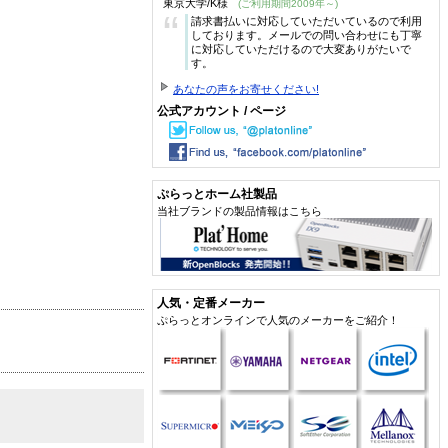
東京大学/K様
(ご利用期間2009年～)
“
請求書払いに対応していただいているので利用
しております。メールでの問い合わせにも丁寧
に対応していただけるので大変ありがたいで
す。
あなたの声をお寄せください!
公式アカウント / ページ
ぷらっとホーム社製品
当社ブランドの製品情報はこちら
人気・定番メーカー
ぷらっとオンラインで人気のメーカーをご紹介！