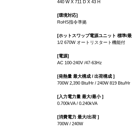
440 W X 711 D X 43 H
[環境対応]
RoHS指令準拠
[ホットスワップ電源ユニット 標準/最大
1/2 670W オートリスタート機能付
[電源]
AC 100-240V /47-63Hz
[発熱量 最大構成 / 出荷構成 ]
700W 2,390 Btu/Hr / 240W 819 Btu/Hr
[入力電力量 最大/最小 ]
0.700kVA / 0.240kVA
[消費電力 最大/出荷 ]
700W / 240W