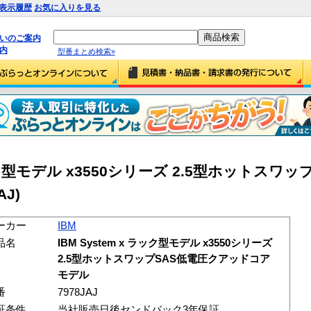
表示履歴
お気に入りを見る
払いのご案内
内
型番まとめ検索»
 ラック型モデル x3550シリーズ 2.5型ホットスワ
J)
ーカー
IBM
品名
IBM System x ラック型モデル x3550シリーズ
2.5型ホットスワップSAS低電圧クアッドコア
モデル
番
7978JAJ
証条件
当社販売日後センドバック3年保証