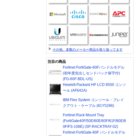
その他、多数のメーカー商品を取り扱ってます
注目の商品
Fortinet FortiGate-60Fバンドルモデル
(初年度先出しセンドバック保守付)
(FG-60F-BDL-US)
Hewlett-Packard HP LCD 8500 コンソ
ール (AF642A)
IBM Flex System コンソール・ブレイ
クアウト・ケーブル (81Y5286)
Fortinet Rack Mount Tray
(FortiGate40F/50E/60E/60F/61F/80E/8
0F/FS-108E) (SP-RACKTRAY-02)
Fortinet FortiGate-80F バンドルモデル