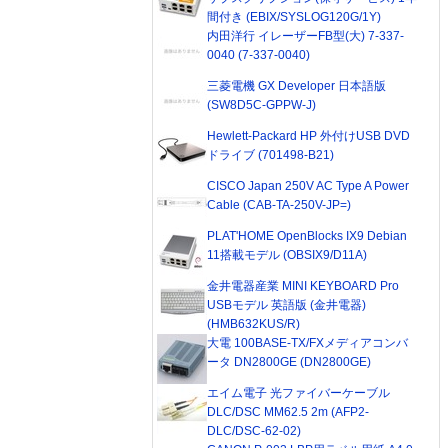
間付き (EBIX/SYSLOG120G/1Y)
内田洋行 イレーザーFB型(大) 7-337-
0040 (7-337-0040)
三菱電機 GX Developer 日本語版
(SW8D5C-GPPW-J)
Hewlett-Packard HP 外付けUSB DVD
ドライブ (701498-B21)
CISCO Japan 250V AC Type A Power
Cable (CAB-TA-250V-JP=)
PLAT'HOME OpenBlocks IX9 Debian
11搭載モデル (OBSIX9/D11A)
金井電器産業 MINI KEYBOARD Pro
USBモデル 英語版 (金井電器)
(HMB632KUS/R)
大電 100BASE-TX/FXメディアコンバ
ータ DN2800GE (DN2800GE)
エイム電子 光ファイバーケーブル
DLC/DSC MM62.5 2m (AFP2-
DLC/DSC-62-02)