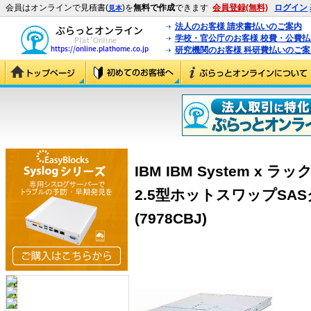
会員はオンラインで見積書(
)を
無料で作成
できます
会員登録(無料)
ログイン
見本
法人のお客様 請求書払いのご案内
学校・官公庁のお客様 校費・公費
研究機関のお客様 科研費払いのご案
IBM IBM System x 
2.5型ホットスワップSA
(7978CBJ)