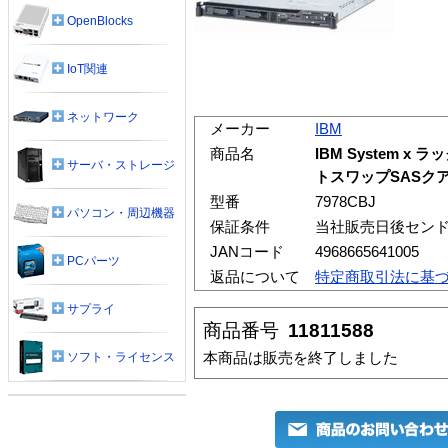
OpenBlocks
IoT関連
ネットワーク
メーカー
IBM
商品名
IBM System x 
サーバ・ストレージ
トスワップSASク
型番
7978CBJ
パソコン・周辺機器
保証条件
当社販売日後センド
JANコード
4968665641005
PCパーツ
返品について
特定商取引法に基
サプライ
商品番号
11811588
本商品は販売を終了しました
ソフト・ライセンス