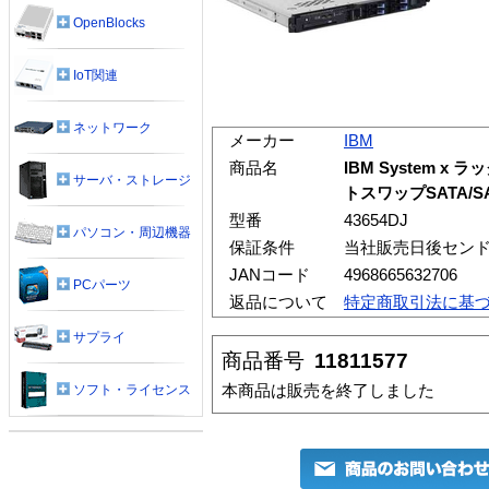
OpenBlocks
IoT関連
ネットワーク
メーカー
IBM
商品名
IBM System x 
サーバ・ストレージ
トスワップSATA/
型番
43654DJ
パソコン・周辺機器
保証条件
当社販売日後センド
JANコード
4968665632706
PCパーツ
返品について
特定商取引法に基
サプライ
商品番号
11811577
本商品は販売を終了しました
ソフト・ライセンス