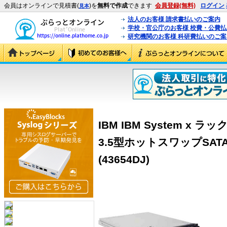
会員はオンラインで見積書(
)を
無料で作成
できます
会員登録(無料)
ログイン
見本
法人のお客様 請求書払いのご案内
学校・官公庁のお客様 校費・公費
研究機関のお客様 科研費払いのご案
IBM IBM System x 
3.5型ホットスワップSAT
(43654DJ)