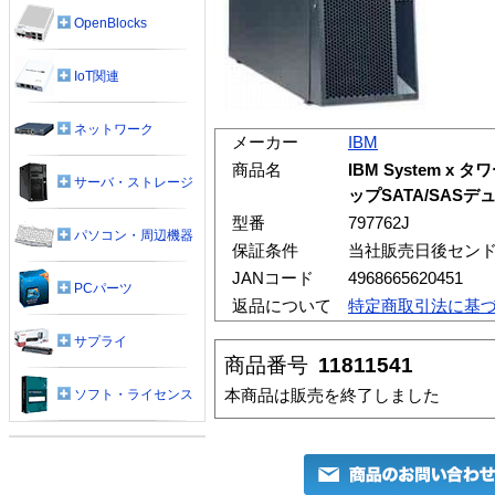
OpenBlocks
IoT関連
ネットワーク
メーカー
IBM
商品名
IBM System x
サーバ・ストレージ
ップSATA/SAS
型番
797762J
パソコン・周辺機器
保証条件
当社販売日後センド
JANコード
4968665620451
PCパーツ
返品について
特定商取引法に基
サプライ
商品番号
11811541
本商品は販売を終了しました
ソフト・ライセンス