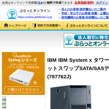
会員はオンラインで見積書(
)を
無料で作成
できます
会員登録(無料)
ログイン
見本
法人のお客様 請求書払いのご案内
学校・官公庁のお客様 校費・公費
研究機関のお客様 科研費払いのご案
IBM IBM System x 
ットスワップSATA/SA
(797762J)