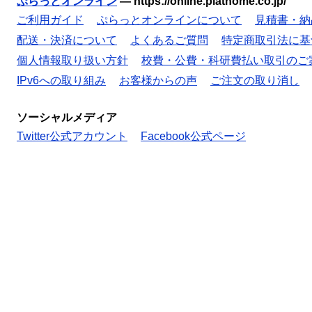
ぷらっとオンライン
—
https://online.plathome.co.jp/
ご利用ガイド
ぷらっとオンラインについて
見積書・納
配送・決済について
よくあるご質問
特定商取引法に基
個人情報取り扱い方針
校費・公費・科研費払い取引のご
IPv6への取り組み
お客様からの声
ご注文の取り消し
ソーシャルメディア
Twitter公式アカウント
Facebook公式ページ