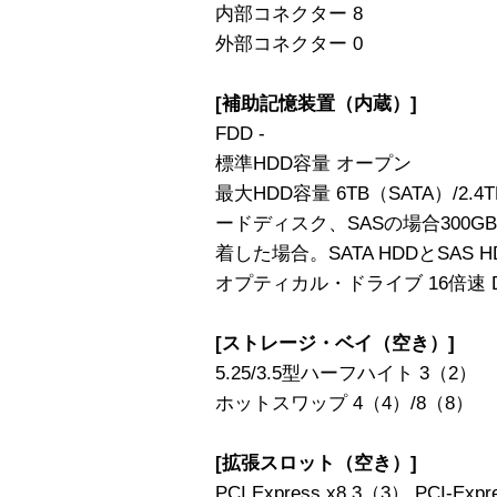
内部コネクター 8
外部コネクター 0
[補助記憶装置（内蔵）]
FDD -
標準HDD容量 オープン
最大HDD容量 6TB（SATA）/2.4
ードディスク、SASの場合300
着した場合。SATA HDDとSAS
オプティカル・ドライブ 16倍速 D
[ストレージ・ベイ（空き）]
5.25/3.5型ハーフハイト 3（2）
ホットスワップ 4（4）/8（8）
[拡張スロット（空き）]
PCI Express x8 3（3） PCI-Ex