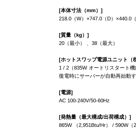
[本体寸法（mm）]
218.0（W）×747.0（D）×440.0
[質量（kg）]
20（最小） 、38（最大）
[ホットスワップ電源ユニット（標
1 / 2（835W オートリスタ
復電時にサーバーが自動再始動
[電源]
AC 100-240V/50-60Hz
[発熱量（最大構成/出荷構成）]
865W （2,951Btu/Hr） / 590W（2