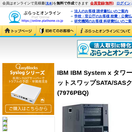
会員はオンラインで見積書(
)を
無料で作成
できます
会員登録(無料)
ログイン
見本
法人のお客様 請求書払いのご案内
学校・官公庁のお客様 校費・公費
研究機関のお客様 科研費払いのご案
IBM IBM System x 
ットスワップSATA/SA
(7976PBQ)