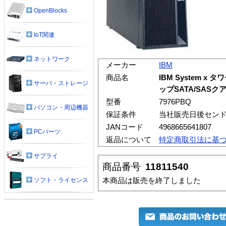
OpenBlocks
IoT関連
ネットワーク
メーカー
IBM
商品名
IBM System x
サーバ・ストレージ
ップSATA/SAS
型番
7976PBQ
パソコン・周辺機器
保証条件
当社販売日後センド
JANコード
4968665641807
PCパーツ
返品について
特定商取引法に基
サプライ
商品番号
11811540
本商品は販売を終了しました
ソフト・ライセンス