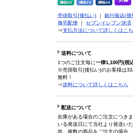
売掛取引(後払い)
｜
銀行振込(後
換宅配便
｜
セブンイレブン決済
⇒
支払方法について詳しくはこ
送料について
1つのご注文毎に
一律1,100円(税
※売掛取引(後払い)のお客様は33
無料！
⇒
送料について詳しくはこちら
配送について
在庫がある場合のご注文につき
いる発送日にて当社より発送い
尚、複数の商品をご注文の場合