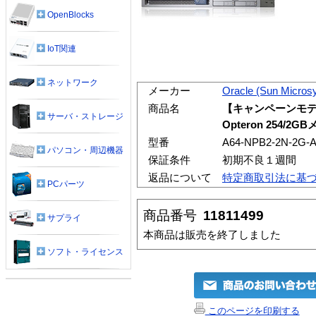
OpenBlocks
IoT関連
ネットワーク
メーカー
Oracle (Sun Micros
商品名
【キャンペーンモデル】Su
サーバ・ストレージ
Opteron 254/2G
型番
A64-NPB2-2N-2G-A
パソコン・周辺機器
保証条件
初期不良１週間
返品について
特定商取引法に基
PCパーツ
商品番号
11811499
サプライ
本商品は販売を終了しました
ソフト・ライセンス
このページを印刷する