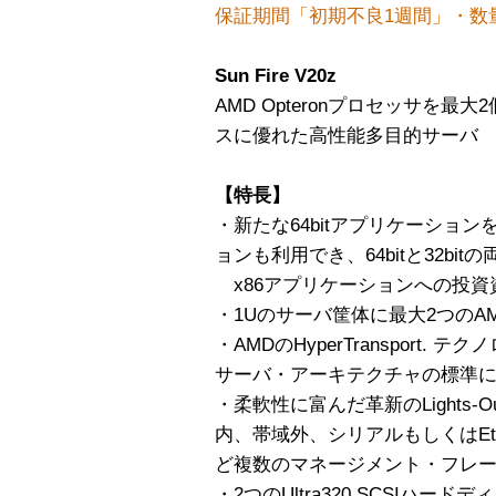
保証期間「初期不良1週間」・数
Sun Fire V20z
AMD Opteronプロセッサを
スに優れた高性能多目的サーバ
【特長】
・新たな64bitアプリケーション
ョンも利用でき、64bitと32bi
x86アプリケーションへの投資
・1Uのサーバ筐体に最大2つのAMD
・AMDのHyperTransport
サーバ・アーキテクチャの標準
・柔軟性に富んだ革新のLights-Ou
内、帯域外、シリアルもしくはEther
ど複数のマネージメント・フレ
・2つのUltra320 SCSIハー