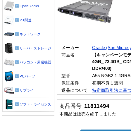
OpenBlocks
IoT関連
ネットワーク
メーカー
Oracle (Sun Micros
サーバ・ストレージ
商品名
【キャンペーンモデル】Su
4GB_ 73.4GB_ CD/
パソコン・周辺機器
DDR/400)
型番
A55-NGB2-1-4GRA
PCパーツ
保証条件
初期不良１週間
返品について
特定商取引法に基
サプライ
ソフト・ライセンス
商品番号
11811494
本商品は販売を終了しました