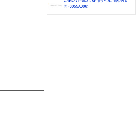
CANON P-002 LBP用ラベル用紙 A4 0
面 (6055A006)