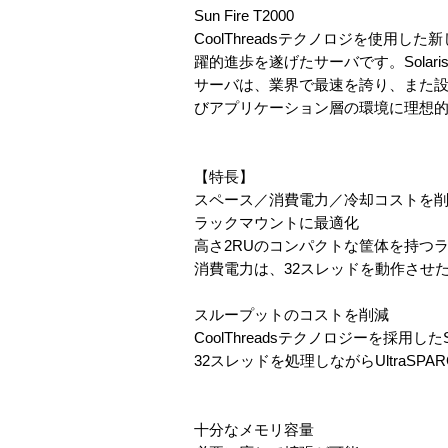
Sun Fire T2000
CoolThreadsテクノロジを使用し
躍的進歩を遂げたサーバです。Sola
サーバは、業界で最速を誇り、また設
びアプリケーション層の環境に理想
【特長】
スペース／消費電力／冷却コストを
ラックマウントに最適化
高さ2RUのコンパクトな筐体を持つ
消費電力は、32スレッドを動作させた
スループットのコストを削減
CoolThreadsテクノロジーを採用し
32スレッドを処理しながらUltraS
十分なメモリ容量