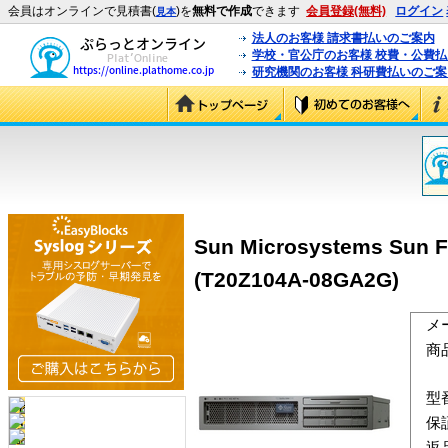
会員はオンラインで見積書(
)を
無料で作成
できます
会員登録(無料)
ログイン
見本
法人のお客様 請求書払いのご案内
学校・官公庁のお客様 校費・公費
研究機関のお客様 科研費払いのご案
Sun Microsystems Sun Fi
(T20Z104A-08GA2G)
メ
商
型
保
返