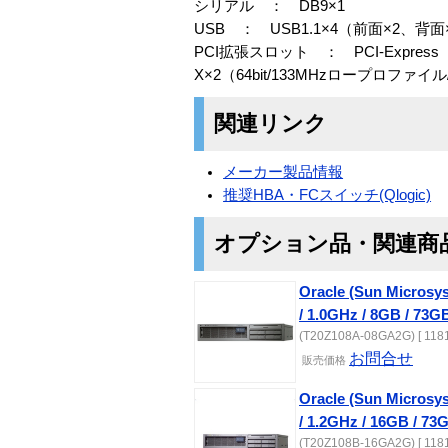
シリアル ： DB9×1
USB ： USB1.1×4（前面×2、背面
PCI拡張スロット ： PCI-Expres
X×2（64bit/133MHzロープロファイル
関連リンク
メーカー製品情報
推奨HBA・FCスイッチ(Qlogic)
オプション品・関連商
Oracle (Sun Microsys
/ 1.0GHz / 8GB / 73
(T20Z108A-08GA2G) [ 1181
お問合せ
販売価格
Oracle (Sun Microsys
/ 1.2GHz / 16GB / 7
(T20Z108B-16GA2G) [ 1181