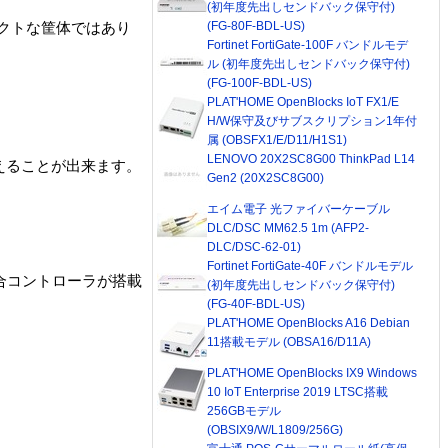
(初年度先出しセンドバック保守付)
(FG-80F-BDL-US)
パクトな筐体ではあり
Fortinet FortiGate-100F バンドルモデ
ル (初年度先出しセンドバック保守付)
(FG-100F-BDL-US)
PLAT'HOME OpenBlocks IoT FX1/E
H/W保守及びサブスクリプション1年付
属 (OBSFX1/E/D11/H1S1)
LENOVO 20X2SC8G00 ThinkPad L14
に応えることが出来ます。
Gen2 (20X2SC8G00)
エイム電子 光ファイバーケーブル
DLC/DSC MM62.5 1m (AFP2-
DLC/DSC-62-01)
Fortinet FortiGate-40F バンドルモデル
る統合コントローラが搭載
(初年度先出しセンドバック保守付)
(FG-40F-BDL-US)
PLAT'HOME OpenBlocks A16 Debian
11搭載モデル (OBSA16/D11A)
PLAT'HOME OpenBlocks IX9 Windows
10 IoT Enterprise 2019 LTSC搭載
256GBモデル
(OBSIX9/W/L1809/256G)