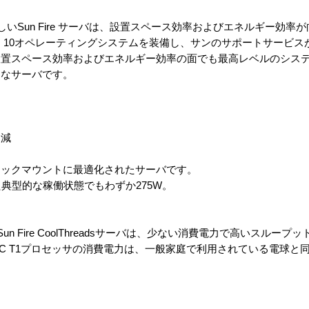
た新しいSun Fire サーバは、設置スペース効率およびエネルギー効
ris 10オペレーティングシステムを装備し、サンのサポートサービ
置スペース効率およびエネルギー効率の面でも最高レベルのシステ
的なサーバです。
削減
ラックマウントに最適化されたサーバです。
典型的な稼働状態でもわずか275W。
たSun Fire CoolThreadsサーバは、少ない消費電力で高いスルー
PARC T1プロセッサの消費電力は、一般家庭で利用されている電球と