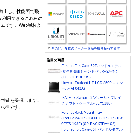
率が向上し、性能面で飛
スが利用できるこれらの
ムです。Web層およ
その他、多数のメーカー商品を取り扱ってます
注目の商品
Fortinet FortiGate-60Fバンドルモデル
(初年度先出しセンドバック保守付)
(FG-60F-BDL-US)
Hewlett-Packard HP LCD 8500 コンソ
ール (AF642A)
IBM Flex System コンソール・ブレイ
プット性能を発揮します。
クアウト・ケーブル (81Y5286)
同水準です。
Fortinet Rack Mount Tray
(FortiGate40F/50E/60E/60F/61F/80E/8
0F/FS-108E) (SP-RACKTRAY-02)
Fortinet FortiGate-80F バンドルモデル