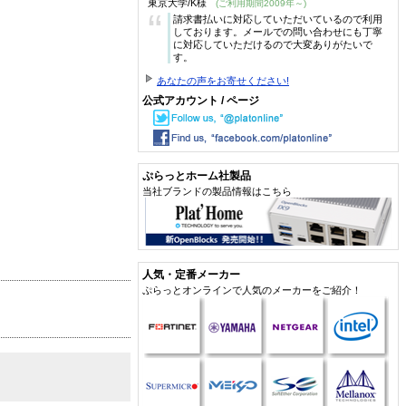
東京大学/K様
(ご利用期間2009年～)
“
請求書払いに対応していただいているので利用
しております。メールでの問い合わせにも丁寧
に対応していただけるので大変ありがたいで
す。
あなたの声をお寄せください!
公式アカウント / ページ
ぷらっとホーム社製品
当社ブランドの製品情報はこちら
人気・定番メーカー
ぷらっとオンラインで人気のメーカーをご紹介！