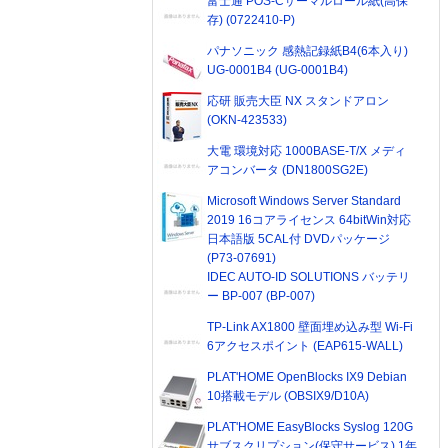
富士通 POS-Cサーマルロール紙(高保
存) (0722410-P)
パナソニック 感熱記録紙B4(6本入り)
UG-0001B4 (UG-0001B4)
応研 販売大臣 NX スタンドアロン
(OKN-423533)
大電 環境対応 1000BASE-T/X メディ
アコンバータ (DN1800SG2E)
Microsoft Windows Server Standard
2019 16コアライセンス 64bitWin対応
日本語版 5CAL付 DVDパッケージ
(P73-07691)
IDEC AUTO-ID SOLUTIONS バッテリ
ー BP-007 (BP-007)
TP-Link AX1800 壁面埋め込み型 Wi-Fi
6アクセスポイント (EAP615-WALL)
PLAT'HOME OpenBlocks IX9 Debian
10搭載モデル (OBSIX9/D10A)
PLAT'HOME EasyBlocks Syslog 120G
サブスクリプション(保守サービス) 1年