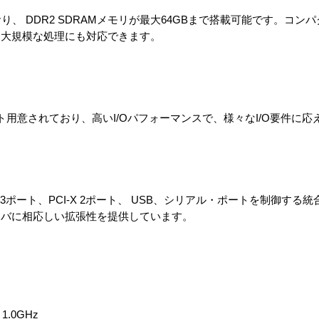
り、 DDR2 SDRAMメモリが最大64GBまで搭載可能です。コン
る大規模な処理にも対応できます。
ートが4ポート用意されており、高いI/Oパフォーマンスで、様々なI/O要件
ess 3ポート、PCI-X 2ポート、 USB、シリアル・ポートを制御す
ーバに相応しい拡張性を提供しています。
1.0GHz