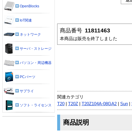
OpenBlocks
IoT関連
商品番号
11811463
ネットワーク
本商品は販売を終了しました
サーバ・ストレージ
パソコン・周辺機器
PCパーツ
サプライ
関連カテゴリ
T20
|
T20Z
|
T20Z104A-08GA2
|
Sun
|
ソフト・ライセンス
商品説明