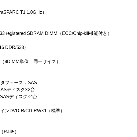
PARC T1 1.0GHz）
egistered SDRAM DIMM（ECC/Chip-kill機能付き）
 DDR/533）
4GB（8DIMM単位、同一サイズ）
タフェース：SAS
転 SASディスク×2台
回転 SASディスク×4台
DVD-R/CD-RW×1（標準）
×4（RJ45）