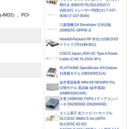
間付き (EBIX/SYSLOG120G/1Y)
内田洋行 イレーザーFB型(大) 7-337-
/MD2）、PCI-
0040 (7-337-0040)
三菱電機 GX Developer 日本語版
(SW8D5C-GPPW-J)
Hewlett-Packard HP 外付けUSB DVD
ドライブ (701498-B21)
CISCO Japan 250V AC Type A Power
Cable (CAB-TA-250V-JP=)
PLAT'HOME OpenBlocks IX9 Debian
11搭載モデル (OBSIX9/D11A)
金井電器産業 MINI KEYBOARD Pro
USBモデル 英語版 (金井電器)
(HMB632KUS/R)
大電 100BASE-TX/FXメディアコンバ
ータ DN2800GE (DN2800GE)
エイム電子 光ファイバーケーブル
DLC/DSC MM62.5 2m (AFP2-
DLC/DSC-62-02)