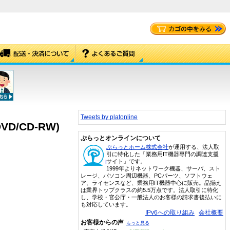
Tweets by platonline
 DVD/CD-RW)
ぷらっとオンラインについて
ぷらっとホーム株式会社
が運用する、法人取
引に特化した「業務用IT機器専門の調達支援
サイト」です。
1999年よりネットワーク機器、サーバ、スト
レージ、パソコン周辺機器、PCパーツ、ソフトウェ
ア、ライセンスなど、業務用IT機器中心に販売。品揃え
は業界トップクラスの約5.5万点です。法人取引に特化
し、学校・官公庁・一般法人のお客様の請求書後払いに
も対応しています。
IPv6への取り組み
会社概要
お客様からの声
もっと見る