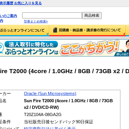
表示履歴
お気に入りを見る
払いのご案内
内
型番まとめ検索»
re T2000 (4core / 1.0GHz / 8GB / 73GB x2 /
ーカー
Oracle (Sun Microsystems)
品名
Sun Fire T2000 (4core / 1.0GHz / 8GB / 73GB
x2 / DVD/CD-RW)
番
T20Z104A-08GA2G
証条件
当社販売日後センドバック90日保証
品について
特定商取引法に基づく表示