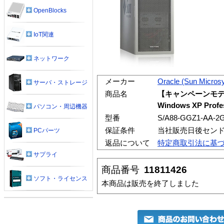
OpenBlocks
IoT関連
ネットワーク
メーカー
Oracle (Sun Micros
サーバ・ストレージ
商品名
【キャンペーンモデル】
Windows XP Prof
パソコン・周辺機器
型番
S/A88-GGZ1-AA-2G
保証条件
当社販売日後セン
PCパーツ
返品について
特定商取引法に基
サプライ
商品番号
11811426
ソフト・ライセンス
本商品は販売を終了しました