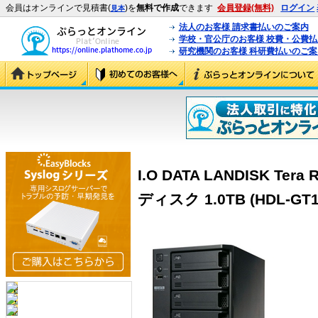
会員はオンラインで見積書(
)を
無料で作成
できます
会員登録(無料)
ログイン
見本
法人のお客様 請求書払いのご案内
学校・官公庁のお客様 校費・公費
研究機関のお客様 科研費払いのご案
I.O DATA LANDISK T
ディスク 1.0TB (HDL-GT1