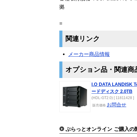
拠
=
関連リンク
メーカー商品情報
オプション品・関連商
I.O DATA LANDIS
ードディスク 2.0TB
(HDL-GT2.0) [ 11811428 ]
お問合せ
販売価格
ぷらっとオンライン ご購入の