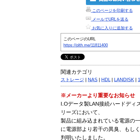
このページを印刷する
メールでURLを送る
お気に入りに追加する
このページのURL
https://plth.me/11811400
関連カテゴリ
ストレージ
|
NAS
|
HDL
|
LANDISK
|
※メーカーより重要なお知らせ
I.Oデータ製LAN接続ハードディス
リーズにおいて、
製品に組み込まれている電源の
に電源部より若干の異臭、もし
判明いたしました。