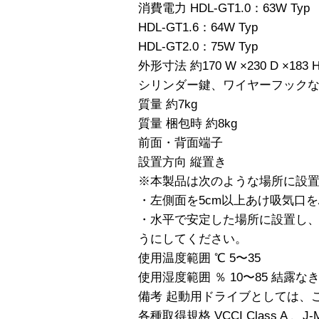
消費電力 HDL-GT1.0：63W Typ
HDL-GT1.6：64W Typ
HDL-GT2.0：75W Typ
外形寸法 約170 W ×230 D ×183
シリンダー鍵、ワイヤーフック
質量 約7kg
質量 梱包時 約8kg
前面・背面端子
設置方向 縦置き
※本製品は次のような場所に設
・左側面を5cm以上あけ吸気口
・水平で安定した場所に設置し
うにしてください。
使用温度範囲 ℃ 5〜35
使用湿度範囲 ％ 10〜85 結露な
備考 起動用ドライブとしては、
各種取得規格 VCCI Class A 