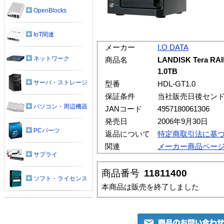
OpenBlocks
IoT関連
メーカー
I.O DATA
ネットワーク
商品名
LANDISK Tera
1.0TB
サーバ・ストレージ
型番
HDL-GT1.0
保証条件
当社販売日後セン
パソコン・周辺機器
JANコード
4957180061306
発売日
2006年9月30日
PCパーツ
返品について
特定商取引法に基
関連
メーカー商品ペー
サプライ
商品番号
11811400
ソフト・ライセンス
本商品は販売を終了しました