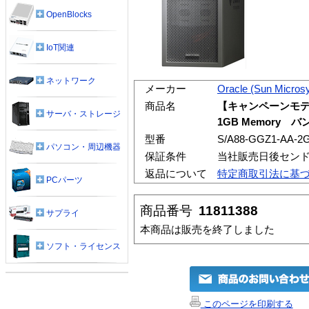
OpenBlocks
IoT関連
ネットワーク
メーカー
Oracle (Sun Micros
商品名
【キャンペーンモデル】
サーバ・ストレージ
1GB Memory 
型番
S/A88-GGZ1-AA-2
パソコン・周辺機器
保証条件
当社販売日後セン
返品について
特定商取引法に基
PCパーツ
商品番号
11811388
サプライ
本商品は販売を終了しました
ソフト・ライセンス
このページを印刷する