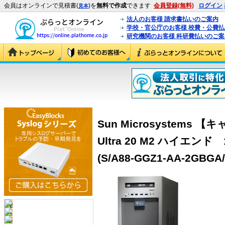
会員はオンラインで見積書(
)を
無料で作成
できます
会員登録(無料)
ログイン
見本
法人のお客様 請求書払いのご案内
学校・官公庁のお客様 校費・公費
研究機関のお客様 科研費払いのご案
Sun Microsystems
Ultra 20 M2 ハイエンド
(S/A88-GGZ1-AA-2GBGA/