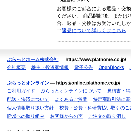
お客様のご都合による返品・交
ください。 商品開封後、または
合、返品・交換はお受けいたし
⇒
返品について詳しくはこちら
ぷらっとホーム株式会社
—
https://www.plathome.co.jp/
会社概要
株主・投資家情報
電子公告
OpenBlocks
ぷらっとオンライン
—
https://online.plathome.co.jp/
ご利用ガイド
ぷらっとオンラインについて
見積書・納
配送・決済について
よくあるご質問
特定商取引法に基
個人情報取り扱い方針
校費・公費・科研費払い取引のご
IPv6への取り組み
お客様からの声
ご注文の取り消し